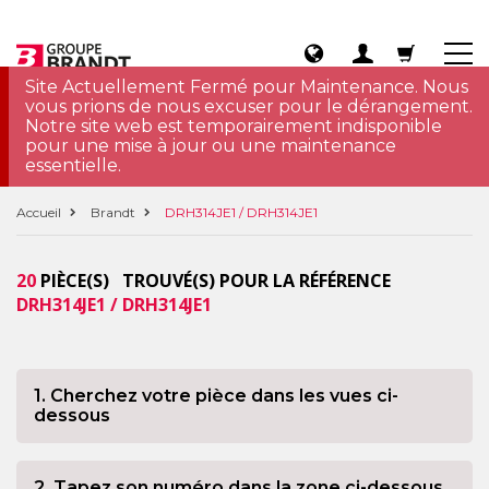
Site Actuellement Fermé pour Maintenance. Nous
vous prions de nous excuser pour le dérangement.
Notre site web est temporairement indisponible
pour une mise à jour ou une maintenance
essentielle.
Accueil
Brandt
DRH314JE1 / DRH314JE1
20
PIÈCE(S) TROUVÉ(S) POUR LA RÉFÉRENCE
DRH314JE1 / DRH314JE1
1. Cherchez votre pièce dans les vues ci-
dessous
2. Tapez son numéro dans la zone ci-dessous