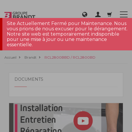
Site Actuellement Fermé pour Maintenance. Nous
vous prions de nous excuser pour le dérangement.
Notre site web est temporairement indisponible
pour une mise à jour ou une maintenance
essentielle.
Accueil
Brandt
RCL2800BBD / RCL2800BD
DOCUMENTS