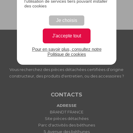
l'utilisation de services tiers pouvant installer
des cookies
Je choisis
J'accepte tout
Pour en savoir plus, consultez notre
Politique de cookies
PIECES DETACHEES BRANDT
Vous recherchez des pièces détachées certifiées d’origine
constructeur, des produits d'entretien, ou des accessoires ?
CONTACTS
ADRESSE
BRANDT FRANCE
Site pièces détachées
Parc d'activités des béthunes
5, Avenue des béthunes