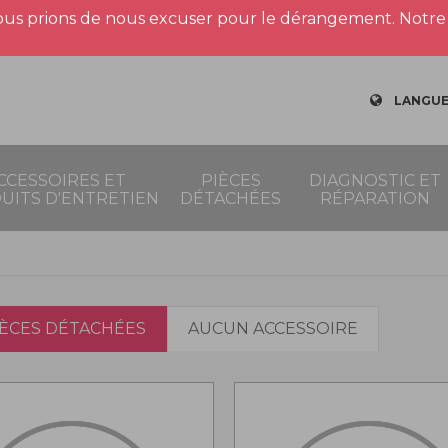
us prions de nous excuser pour le dérangement. Notre 
LANGUE
CCESSOIRES ET
PIÈCES
DIAGNOSTIC ET
UITS D'ENTRETIEN
DÉTACHÉES
RÉPARATION
IÈCES DÉTACHÉES
AUCUN ACCESSOIRE