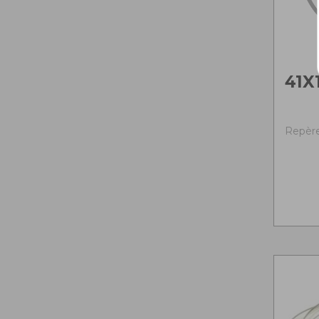
41X
Repère 