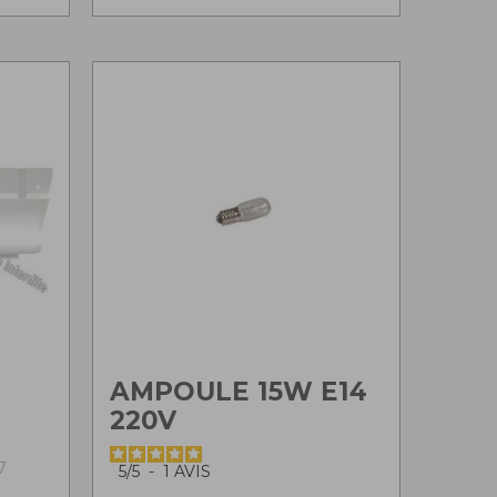
AMPOULE 15W E14
220V
7
5
/
5
-
1
AVIS