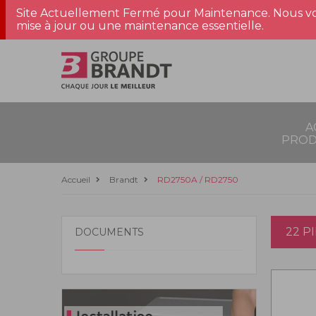
Site Actuellement Fermé pour Maintenance. Nous vo
mise à jour ou une maintenance essentielle.
A
PROD
Accueil
Brandt
RD2750A / RD2750
22 P
DOCUMENTS