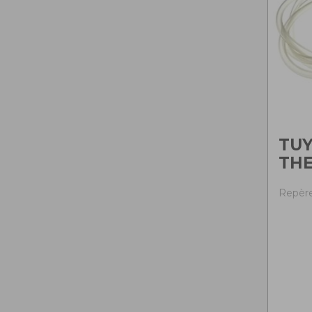
TU
TH
Repère 