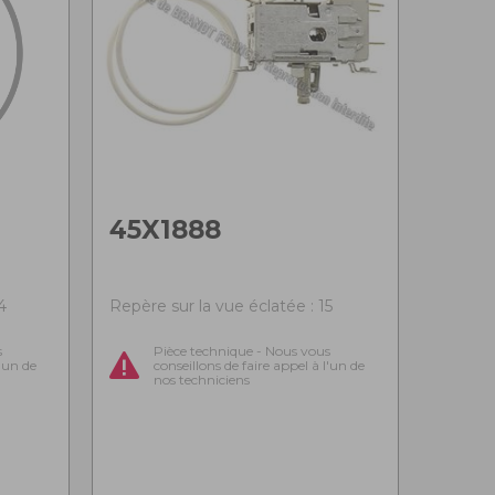
45X1888
4
Repère sur la vue éclatée : 15
s
Pièce technique - Nous vous
l'un de
conseillons de faire appel à l'un de
nos techniciens