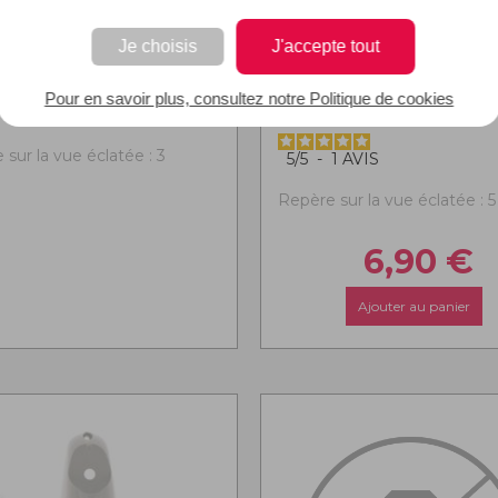
Je choisis
J'accepte tout
AQUE
AMPOULE 15W 
Pour en savoir plus, consultez notre Politique de cookies
220V
sur la vue éclatée : 3
5
/
5
-
1
AVIS
Repère sur la vue éclatée : 5
6,90
€
Ajouter au panier