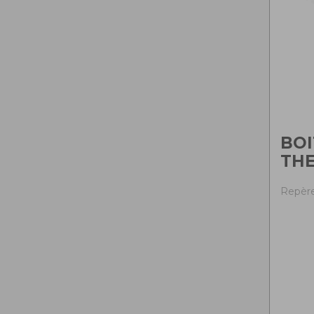
BOI
TH
Repère 