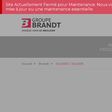
Site Actuellement Fermé pour Maintenance. Nous vo
mise à jour ou une maintenance essentielle.
A
PROD
Accueil
Brandt
SA2361E1 / SA2361E