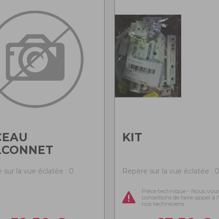
CEAU
KIT
LCONNET
 sur la vue éclatée : 0
Repère sur la vue éclatée : 
Pièce technique - Nous vou
conseillons de faire appel à 
nos techniciens