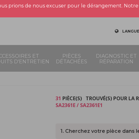
us prions de nous excuser pour le dérangement. Notre 
LANGUE
CCESSOIRES ET
PIÈCES
DIAGNOSTIC ET
UITS D'ENTRETIEN
DÉTACHÉES
RÉPARATION
31
PIÈCE(S) TROUVÉ(S) POUR LA 
SA2361E / SA2361E1
1. Cherchez votre pièce dans l