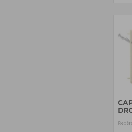
CA
DRO
Repère 