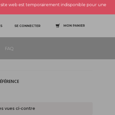
site web est temporairement indisponible pour une
MON PANIER
S
SE CONNECTER
FAQ
RÉFÉRENCE
es vues ci-contre