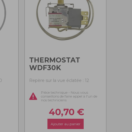
THERMOSTAT
WDF30K
0
Repère sur la vue éclatée : 12
Pièce technique - Nous vous
conseillons de faire appel à l'un de
nos techniciens
40,70
€
Ajouter au panier