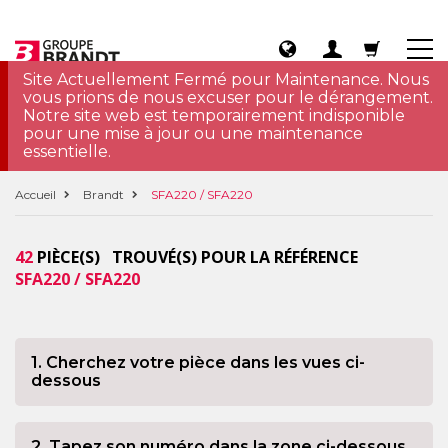
Site Actuellement Fermé pour Maintenance. Nous
vous prions de nous excuser pour le dérangement.
Notre site web est temporairement indisponible
pour une mise à jour ou une maintenance
essentielle.
Accueil
Brandt
SFA220 / SFA220
42
PIÈCE(S) TROUVÉ(S) POUR LA RÉFÉRENCE
SFA220 / SFA220
1. Cherchez votre pièce dans les vues ci-
dessous
2. Tapez son numéro dans la zone ci-dessous