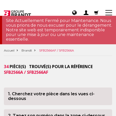
Site Actuellement Fermé pour Maintenance. Nous
vous prions de nous excuser pour le dérangement.
Notre site web est temporairement indisponible
pour une mise à jour ou une maintenance
essentielle.
Accueil
Brandt
SFB2566AF / SFB2566A
34
PIÈCE(S) TROUVÉ(S) POUR LA RÉFÉRENCE
SFB2566A / SFB2566AF
1. Cherchez votre pièce dans les vues ci-
dessous
2. Tapez son numéro dans la zone ci-dessous