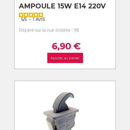
AMPOULE 15W E14 220V
5
/
5
-
1
AVIS
Repère sur la vue éclatée : 98
6,90
€
Ajouter au panier