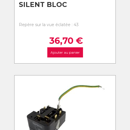
SILENT BLOC
Repère sur la vue éclatée : 43
36,70
€
Ajouter au panier