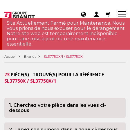
Site Actuellement Fermé pour Maintenance. Nous
vous prions de nous excuser pour le dérangement.
Notre site web est temporairement indisponible
pour une mise à jour ou une maintenance
essentielle.
Accueil
Brandt
SL37750X/1 / SL37750X
73
PIÈCE(S) TROUVÉ(S) POUR LA RÉFÉRENCE
SL37750X / SL37750X/1
1. Cherchez votre pièce dans les vues ci-
dessous
2. Tapez son numéro dans la zone ci-dessous