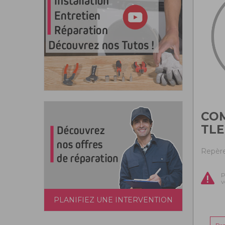
CO
TLE
Repère
P
v
PLANIFIEZ UNE INTERVENTION