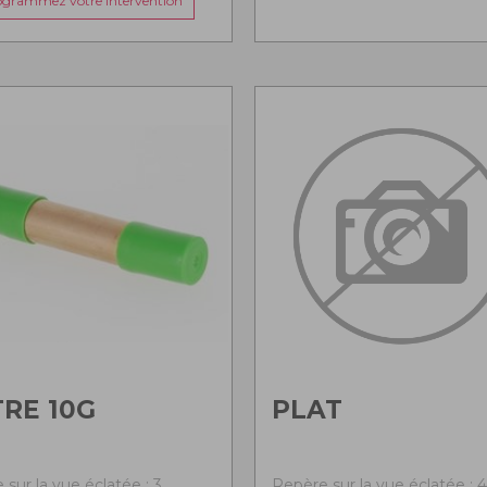
ogrammez votre intervention
TRE 10G
PLAT
sur la vue éclatée : 3
Repère sur la vue éclatée : 4