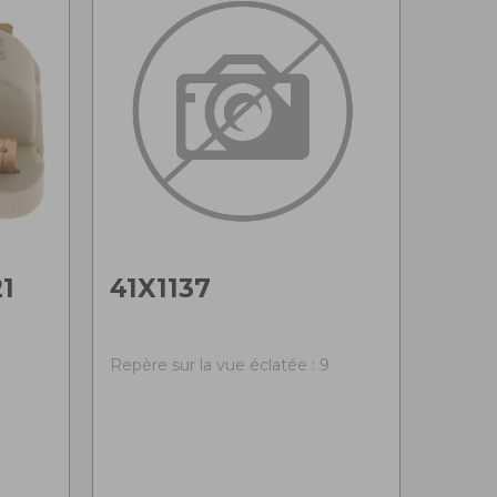
1
41X1137
8
Repère sur la vue éclatée : 9