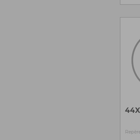
44X
Repère 