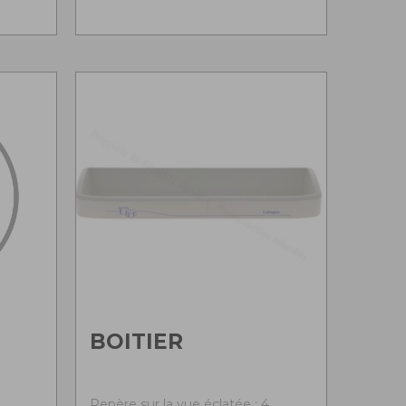
BOITIER
Repère sur la vue éclatée : 4