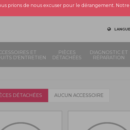
us prions de nous excuser pour le dérangement. Notre 
LANGUE
CCESSOIRES ET
PIÈCES
DIAGNOSTIC ET
UITS D'ENTRETIEN
DÉTACHÉES
RÉPARATION
IÈCES DÉTACHÉES
AUCUN ACCESSOIRE