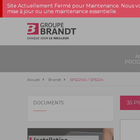
Site Actuellement Fermé pour Maintenance. Nous vo
mise à jour ou une maintenance essentielle.
A
PROD
Accueil
Brandt
SP5224D / SP5224
35 P
DOCUMENTS