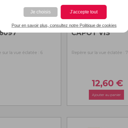
Je choisis
J'accepte tout
Pour en savoir plus, consultez notre Politique de cookies
6097
CAPOT VIS
sur la vue éclatée : 6
Repère sur la vue éclatée : 7
12,60
€
Ajouter au panier