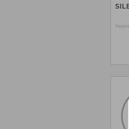
SIL
Repère 