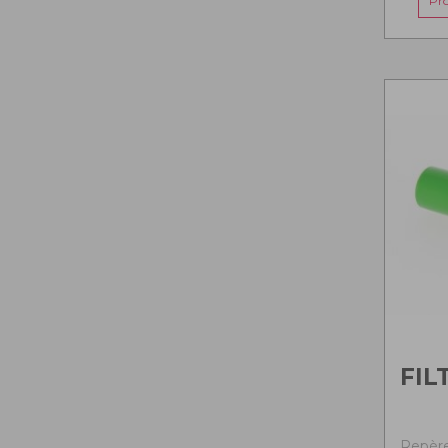
Pr
FIL
Repère 