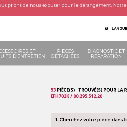
us prions de nous excuser pour le dérangement. Notre 
LANGUE
CCESSOIRES ET
PIÈCES
DIAGNOSTIC ET
UITS D'ENTRETIEN
DÉTACHÉES
RÉPARATION
53
PIÈCE(S) TROUVÉ(S) POUR LA 
EFH702K / 00.295.512.20
1. Cherchez votre pièce dans l