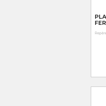
PLA
FE
Repère