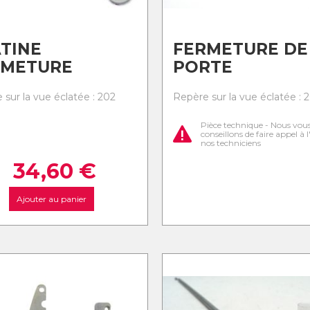
TINE
FERMETURE DE
RMETURE
PORTE
 sur la vue éclatée : 202
Repère sur la vue éclatée : 
Pièce technique - Nous vou
conseillons de faire appel à 
nos techniciens
34,60
€
Ajouter au panier