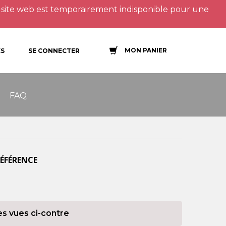
site web est temporairement indisponible pour une
MON PANIER
S
SE CONNECTER
FAQ
RÉFÉRENCE
es vues ci-contre