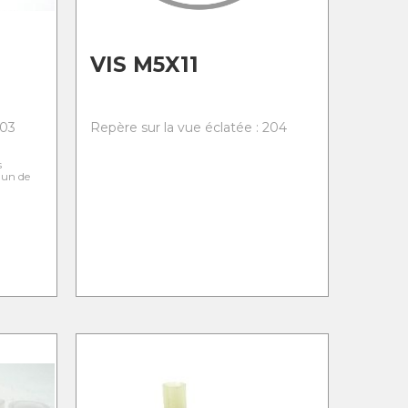
VIS M5X11
203
Repère sur la vue éclatée : 204
s
l'un de