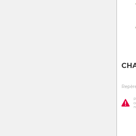
CHA
Repère
P
c
n