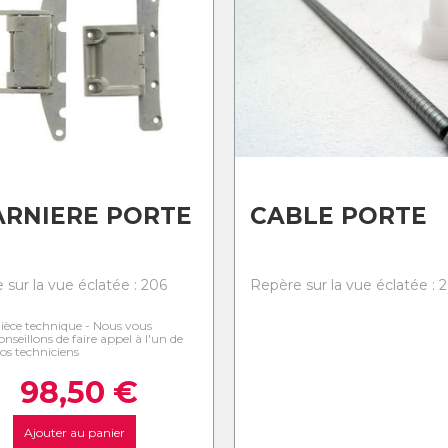
RNIERE PORTE
CABLE PORTE
 sur la vue éclatée : 206
Repère sur la vue éclatée : 
ièce technique - Nous vous
onseillons de faire appel à l'un de
os techniciens
98,50
€
Ajouter au panier