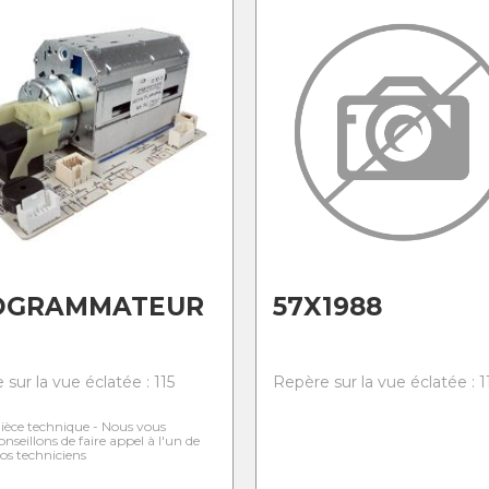
OGRAMMATEUR
57X1988
sur la vue éclatée : 115
Repère sur la vue éclatée : 1
ièce technique - Nous vous
onseillons de faire appel à l'un de
os techniciens