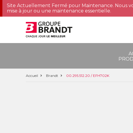
Site Actuellement Fermé pour Maintenance. Nous vo
mise à jour ou une maintenance essentielle.
A
PROD
Accueil
Brandt
00.295.512.20 / EFH702K