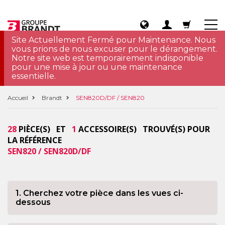
Site Actuellement Fermé pour Maintenance. Nous
vous prions de nous excuser pour le dérangement.
Notre site web est temporairement indisponible
pour une mise à jour ou une maintenance
essentielle.
Accueil
Brandt
SEN820D/DF / SEN820
28
PIÈCE(S) ET
1
ACCESSOIRE(S) TROUVÉ(S) POUR
LA RÉFÉRENCE
SEN820 / SEN820D/DF
1. Cherchez votre pièce dans les vues ci-
dessous