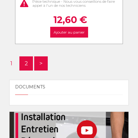
Pièce technique - Nous vous conseillons de faire
appel à l'un de nos techniciens
12,60
€
Ajouter au panier
1
2
>
DOCUMENTS