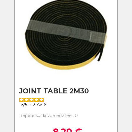
JOINT TABLE 2M30
5
/
5
-
3
AVIS
Repère sur la vue éclatée : 0
8,20
€