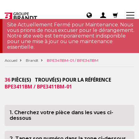
Site Actuellement Fermé pour Maintenance. Nous
vous prions de nous excuser pour le dérangement.
Notre site web est temporairement indisponible
pour une mise à jour ou une maintenance
essentielle.
Accueil
Brandt
BPE3411BM-01 / BPE3411BM
36
PIÈCE(S) TROUVÉ(S) POUR LA RÉFÉRENCE
BPE3411BM / BPE3411BM-01
1. Cherchez votre pièce dans les vues ci-
dessous
2. Tapez son numéro dans la zone ci-dessous