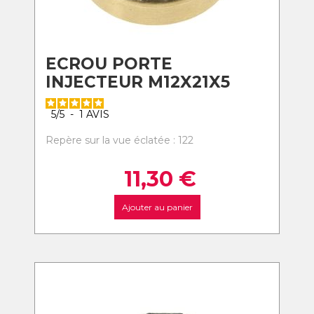
ECROU PORTE
INJECTEUR M12X21X5
5
/
5
-
1
AVIS
Repère sur la vue éclatée : 122
11,30
€
Ajouter au panier