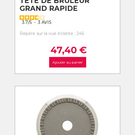
TETE DE BRULEUR
GRAND RAPIDE
3.7
/
5
-
3
AVIS
Repère sur la vue éclatée : 246
47,40
€
Ajouter au panier