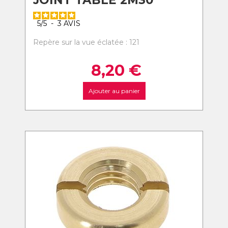
JOINT TABLE 2M30
5
/
5
-
3
AVIS
Repère sur la vue éclatée : 121
8,20
€
Ajouter au panier