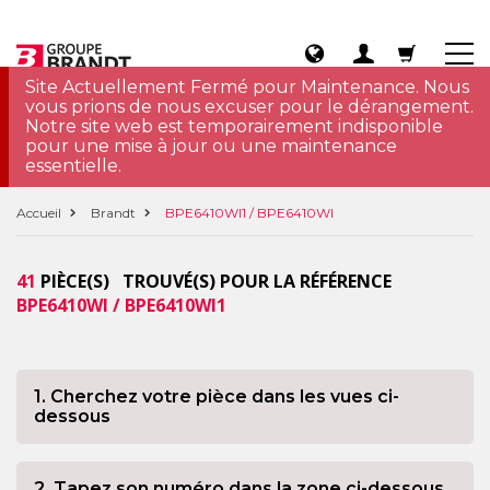
Site Actuellement Fermé pour Maintenance. Nous
vous prions de nous excuser pour le dérangement.
Notre site web est temporairement indisponible
pour une mise à jour ou une maintenance
essentielle.
Accueil
Brandt
BPE6410WI1 / BPE6410WI
41
PIÈCE(S) TROUVÉ(S) POUR LA RÉFÉRENCE
BPE6410WI / BPE6410WI1
1. Cherchez votre pièce dans les vues ci-
dessous
2. Tapez son numéro dans la zone ci-dessous