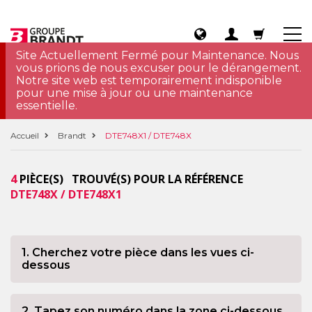
Site Actuellement Fermé pour Maintenance. Nous
vous prions de nous excuser pour le dérangement.
Notre site web est temporairement indisponible
pour une mise à jour ou une maintenance
essentielle.
Accueil
Brandt
DTE748X1 / DTE748X
4
PIÈCE(S) TROUVÉ(S) POUR LA RÉFÉRENCE
DTE748X / DTE748X1
1. Cherchez votre pièce dans les vues ci-
dessous
2. Tapez son numéro dans la zone ci-dessous