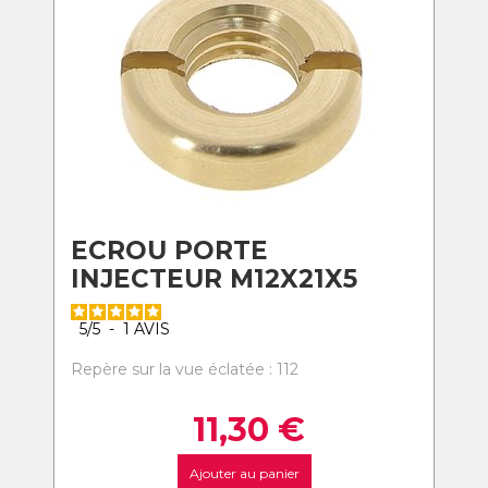
ECROU PORTE
INJECTEUR M12X21X5
5
/
5
-
1
AVIS
Repère sur la vue éclatée : 112
11,30
€
Ajouter au panier