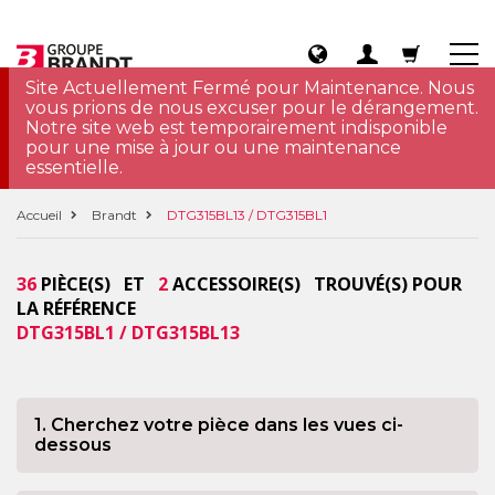
Site Actuellement Fermé pour Maintenance. Nous
vous prions de nous excuser pour le dérangement.
Notre site web est temporairement indisponible
pour une mise à jour ou une maintenance
essentielle.
Accueil
Brandt
DTG315BL13 / DTG315BL1
36
PIÈCE(S) ET
2
ACCESSOIRE(S) TROUVÉ(S) POUR
LA RÉFÉRENCE
DTG315BL1 / DTG315BL13
1. Cherchez votre pièce dans les vues ci-
dessous