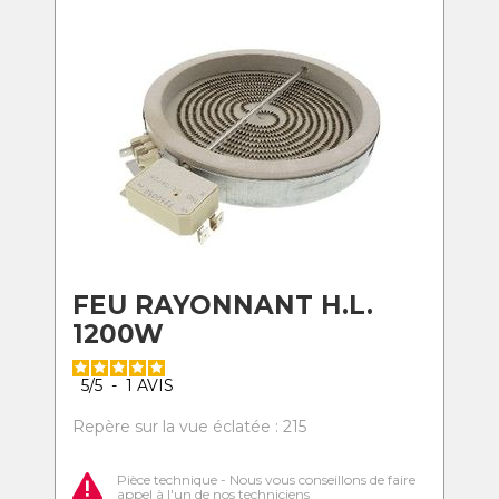
FEU RAYONNANT H.L.
1200W
5
/
5
-
1
AVIS
Repère sur la vue éclatée : 215
Pièce technique - Nous vous conseillons de faire
appel à l'un de nos techniciens