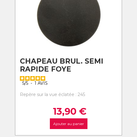
CHAPEAU BRUL. SEMI
RAPIDE FOYE
5
/
5
-
1
AVIS
Repère sur la vue éclatée : 245
13,90
€
Ajouter au panier