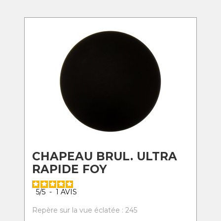
CHAPEAU BRUL. ULTRA
RAPIDE FOY
5
/
5
-
1
AVIS
Repère sur la vue éclatée : 245