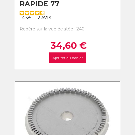
RAPIDE 77
4.5
/
5
-
2
AVIS
Repère sur la vue éclatée : 246
34,60
€
Ajouter au panier