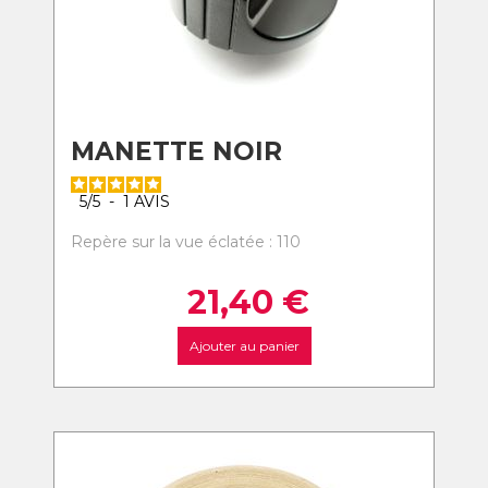
MANETTE NOIR
5
/
5
-
1
AVIS
Repère sur la vue éclatée : 110
21,40
€
Ajouter au panier