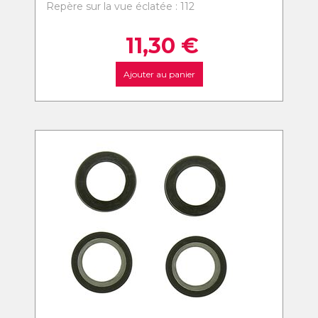
Repère sur la vue éclatée : 112
11,30
€
Ajouter au panier