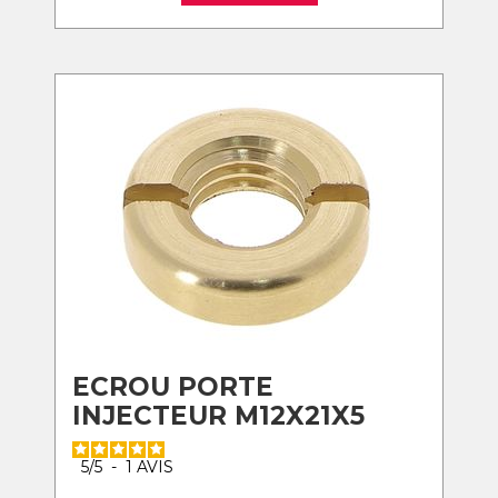
ECROU PORTE
INJECTEUR M12X21X5
5
/
5
-
1
AVIS