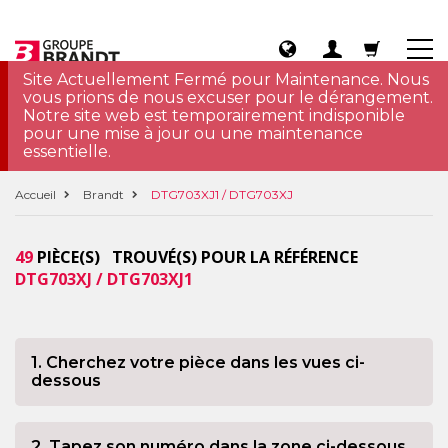
Site Actuellement Fermé pour Maintenance. Nous
vous prions de nous excuser pour le dérangement.
Notre site web est temporairement indisponible
pour une mise à jour ou une maintenance
essentielle.
Accueil
Brandt
DTG703XJ1 / DTG703XJ
49
PIÈCE(S) TROUVÉ(S) POUR LA RÉFÉRENCE
DTG703XJ / DTG703XJ1
1. Cherchez votre pièce dans les vues ci-
dessous
2. Tapez son numéro dans la zone ci-dessous