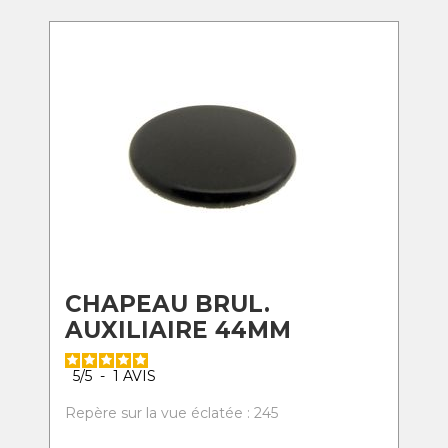
CHAPEAU BRUL.
AUXILIAIRE 44MM
5
/
5
-
1
AVIS
Repère sur la vue éclatée : 245