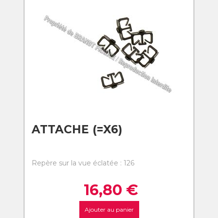
ATTACHE (=X6)
Repère sur la vue éclatée : 126
16,80
€
Ajouter au panier