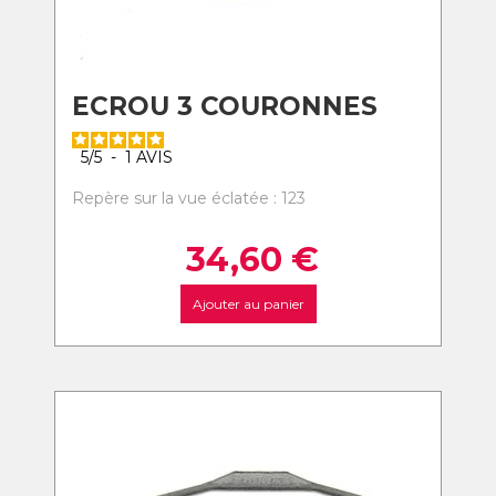
ECROU 3 COURONNES
5
/
5
-
1
AVIS
Repère sur la vue éclatée : 123
34,60
€
Ajouter au panier