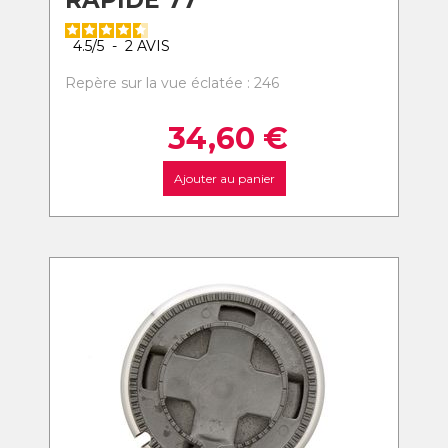
RAPIDE 77
4.5
/
5
-
2
AVIS
Repère sur la vue éclatée : 246
34,60
€
Ajouter au panier