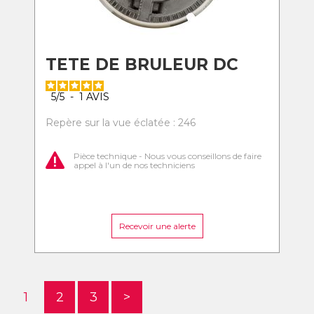
TETE DE BRULEUR DC
5
/
5
-
1
AVIS
Repère sur la vue éclatée : 246
Pièce technique - Nous vous conseillons de faire
appel à l'un de nos techniciens
Recevoir une alerte
1
2
3
>