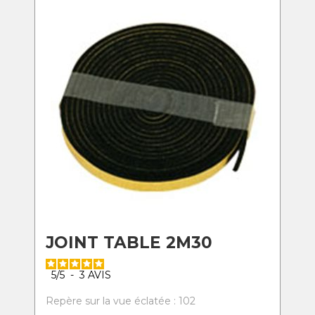
JOINT TABLE 2M30
5
/
5
-
3
AVIS
Repère sur la vue éclatée : 102