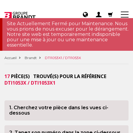
Site Actuellement Fermé pour Maintenance. Nous
vous prions de nous excuser pour le dérangement.
Notre site web est temporairement indisponible
pour une mise à jour ou une maintenance
essentielle.
Accueil
Brandt
DTI1053X1 / DTI1053X
17
PIÈCE(S) TROUVÉ(S) POUR LA RÉFÉRENCE
DTI1053X / DTI1053X1
1. Cherchez votre pièce dans les vues ci-
dessous
2. Tapez son numéro dans la zone ci-dessous