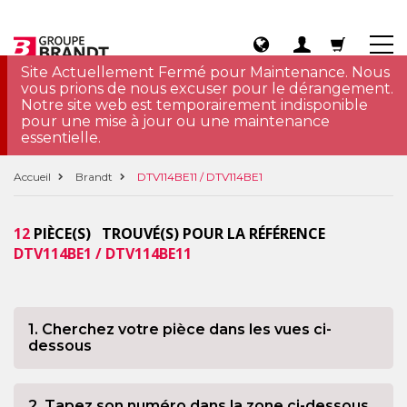
Site Actuellement Fermé pour Maintenance. Nous
vous prions de nous excuser pour le dérangement.
Notre site web est temporairement indisponible
pour une mise à jour ou une maintenance
essentielle.
Accueil
Brandt
DTV114BE11 / DTV114BE1
12
PIÈCE(S) TROUVÉ(S) POUR LA RÉFÉRENCE
DTV114BE1 / DTV114BE11
1. Cherchez votre pièce dans les vues ci-
dessous
2. Tapez son numéro dans la zone ci-dessous