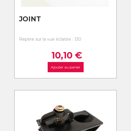
JOINT
Repère sur la vue éclatée : 130
10,10
€
Ajouter au panier