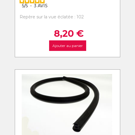
5
/
5
-
3
AVIS
Repère sur la vue éclatée : 102
8,20
€
Ajouter au panier