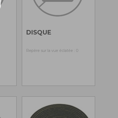
DISQUE
0
Repère sur la vue éclatée : 0