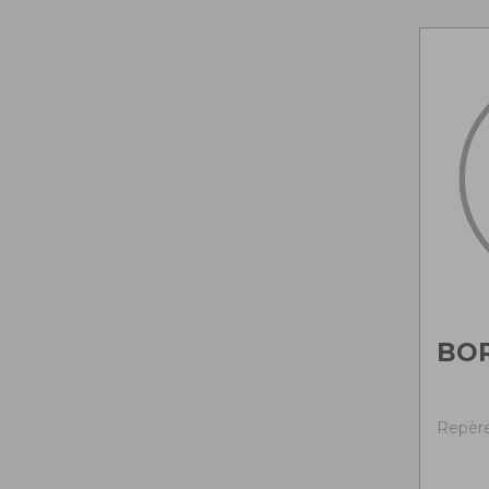
BO
Repère 