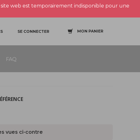
site web est temporairement indisponible pour une
MON PANIER
S
SE CONNECTER
FAQ
RÉFÉRENCE
es vues ci-contre