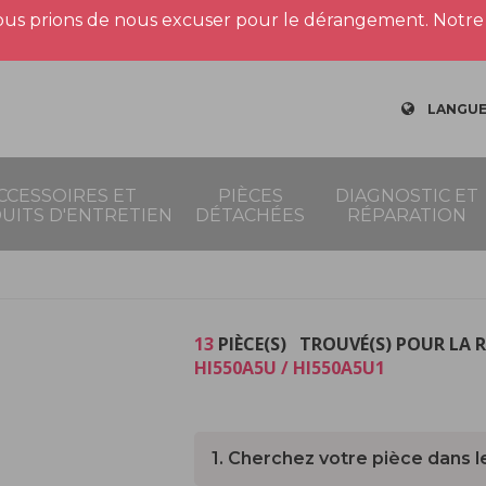
us prions de nous excuser pour le dérangement. Notre 
LANGUE
CCESSOIRES ET
PIÈCES
DIAGNOSTIC ET
UITS D'ENTRETIEN
DÉTACHÉES
RÉPARATION
13
PIÈCE(S) TROUVÉ(S) POUR LA 
HI550A5U / HI550A5U1
1. Cherchez votre pièce dans l