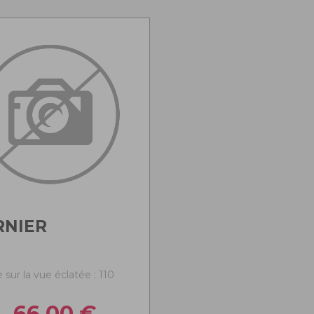
RNIER
sur la vue éclatée : 110
66,00
€