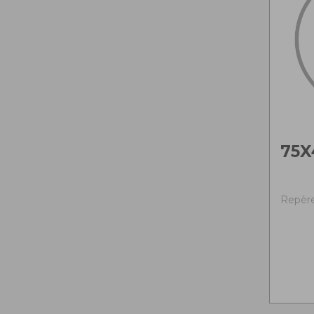
75X
Repère