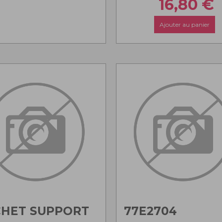
16,80
€
Ajouter au panier
CHET SUPPORT
77E2704