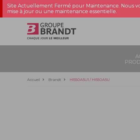
Site Actuellement Fermé pour Maintenance. Nous vo
mise à jour ou une maintenance essentielle.
A
PROD
Accueil
Brandt
HI550A5U1 / HI550A5U