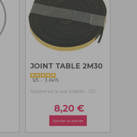
JOINT TABLE 2M30
5
/
5
-
3
AVIS
0
Repère sur la vue éclatée : 102
8,20
€
Ajouter au panier