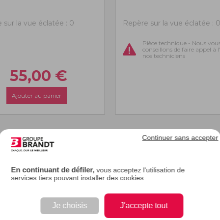
 sur la vue éclatée : 0
Repère sur la vue éclatée : 
Pièce technique - Nous vou
conseillons de faire appel à 
nos techniciens
55,00
€
Ajouter au panier
Continuer sans accepter
En continuant de défiler,
vous acceptez l'utilisation de
services tiers pouvant installer des cookies
Je choisis
J'accepte tout