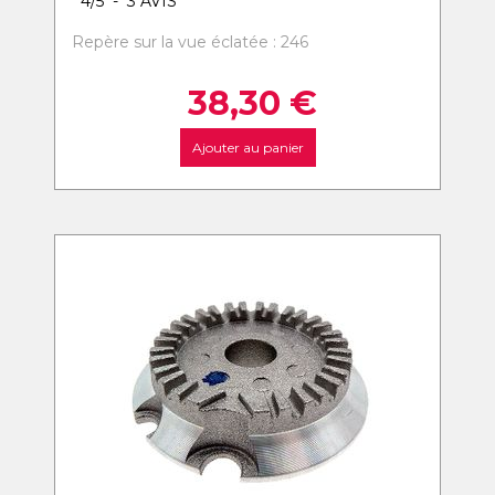
4
/
5
-
3
AVIS
Repère sur la vue éclatée : 246
38,30
€
Ajouter au panier