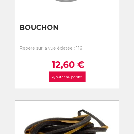
BOUCHON
Repère sur la vue éclatée : 116
12,60
€
Ajouter au panier