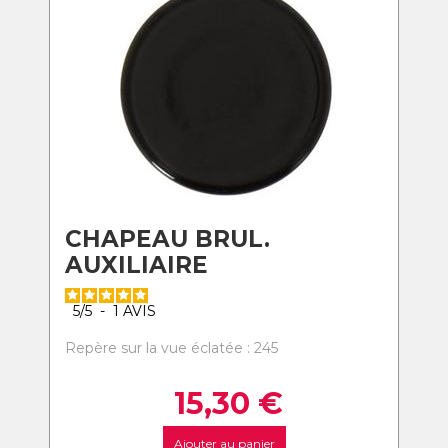
CHAPEAU BRUL.
AUXILIAIRE
5
/
5
-
1
AVIS
Repère sur la vue éclatée : 245
15,30
€
Ajouter au panier