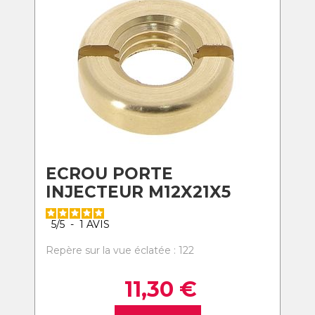
ECROU PORTE
INJECTEUR M12X21X5
5
/
5
-
1
AVIS
Repère sur la vue éclatée : 122
11,30
€