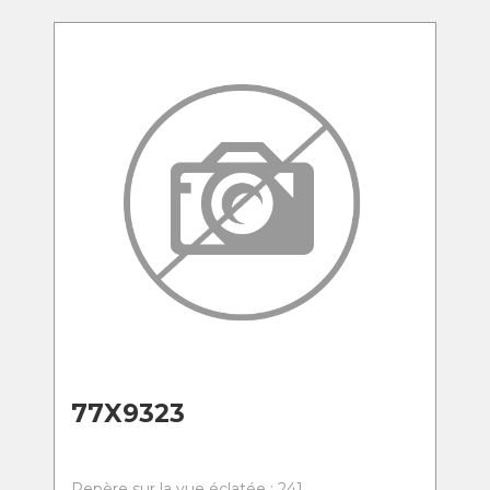
77X9323
Repère sur la vue éclatée : 241