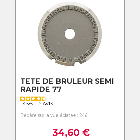
TETE DE BRULEUR SEMI
RAPIDE 77
4.5
/
5
-
2
AVIS
Repère sur la vue éclatée : 246
34,60
€