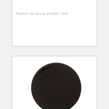
Repère sur la vue éclatée : 245