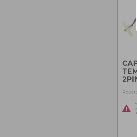
CA
TE
2PI
Repère 
P
c
n