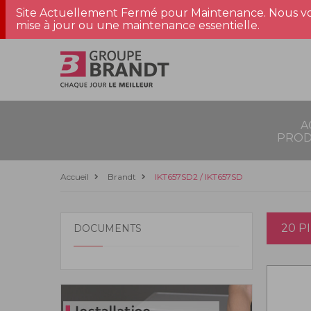
Site Actuellement Fermé pour Maintenance. Nous vo
mise à jour ou une maintenance essentielle.
A
PROD
Accueil
Brandt
IKT657SD2 / IKT657SD
20 P
DOCUMENTS