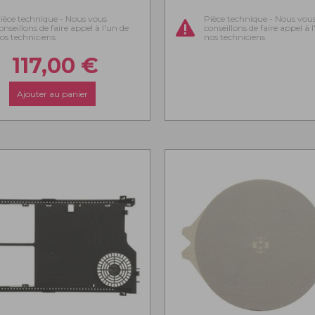
ièce technique - Nous vous
Pièce technique - Nous vou
onseillons de faire appel à l'un de
conseillons de faire appel à 
os techniciens
nos techniciens
117,00
€
Ajouter au panier