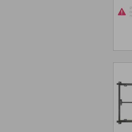
P
c
n