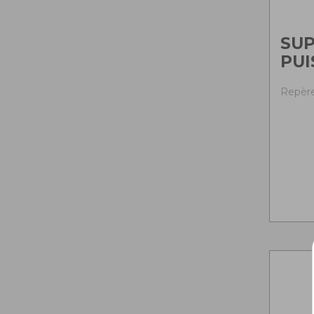
SU
PUI
Repère