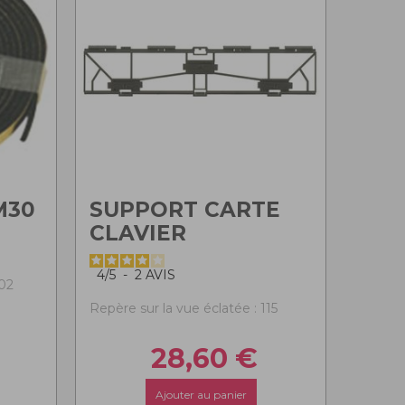
M30
SUPPORT CARTE
CLAVIER
4
/
5
-
2
AVIS
102
Repère sur la vue éclatée : 115
28,60
€
Ajouter au panier