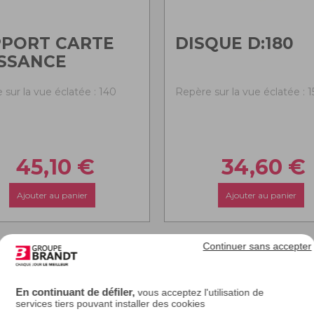
PPORT CARTE
DISQUE D:180
SSANCE
 sur la vue éclatée : 140
Repère sur la vue éclatée : 1
45,10
€
34,60
€
Ajouter au panier
Ajouter au panier
Continuer sans accepter
En continuant de défiler,
vous acceptez l'utilisation de
services tiers pouvant installer des cookies