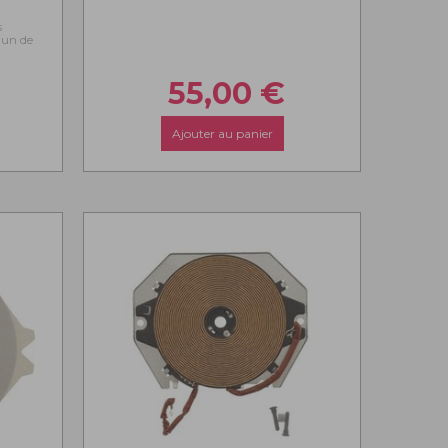
s
l'un de
55,00
€
Ajouter au panier