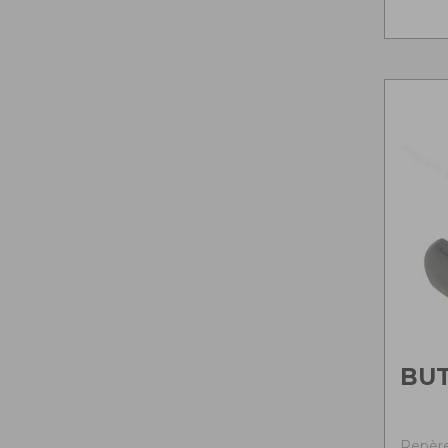
BU
Repère