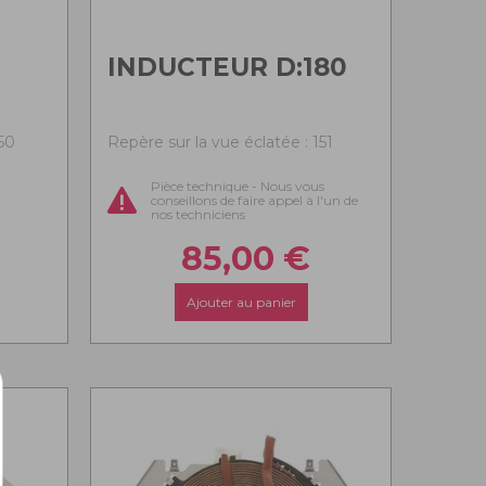
INDUCTEUR D:180
50
Repère sur la vue éclatée : 151
Pièce technique - Nous vous
conseillons de faire appel à l'un de
nos techniciens
85,00
€
Ajouter au panier