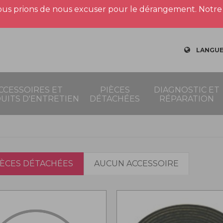
us prions de nous excuser pour le dérangement. Notre 
LANGUE
CCESSOIRES ET
PIÈCES
DIAGNOSTIC ET
UITS D'ENTRETIEN
DÉTACHÉES
RÉPARATION
IÈCES DÉTACHÉES
AUCUN ACCESSOIRE