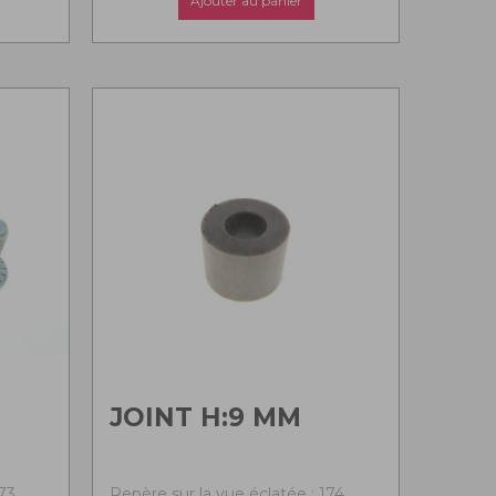
Ajouter au panier
JOINT H:9 MM
73
Repère sur la vue éclatée : 174