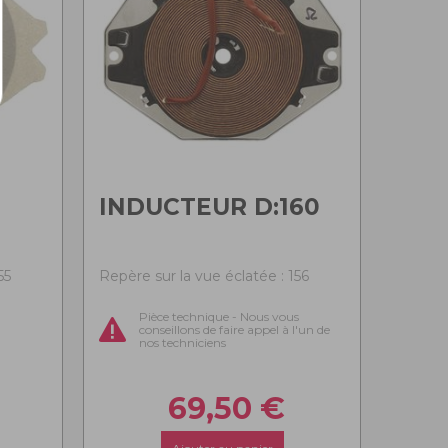
INDUCTEUR D:160
55
Repère sur la vue éclatée : 156
Pièce technique - Nous vous
conseillons de faire appel à l'un de
nos techniciens
69,50
€