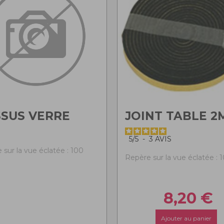
SUS VERRE
JOINT TABLE 2
5
/
5
-
3
AVIS
 sur la vue éclatée : 100
Repère sur la vue éclatée : 
8,20
€
Ajouter au panier