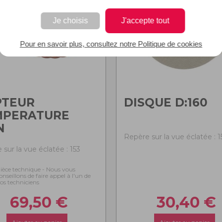
Je choisis
J'accepte tout
Pour en savoir plus, consultez notre Politique de cookies
PTEUR
DISQUE D:160
MPERATURE
N
Repère sur la vue éclatée : 1
sur la vue éclatée : 153
ièce technique - Nous vous
onseillons de faire appel à l'un de
os techniciens
69,50
€
30,40
€