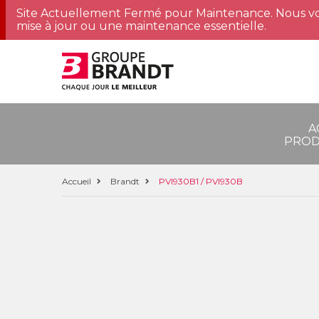
Site Actuellement Fermé pour Maintenance. Nous vo
mise à jour ou une maintenance essentielle.
A
PROD
Accueil
Brandt
PVI930B1 / PVI930B