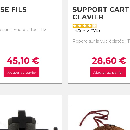
SE FILS
SUPPORT CART
CLAVIER
sur la vue éclatée : 113
4
/
5
-
2
AVIS
Repère sur la vue éclatée : 1
45,10
€
28,60
€
Ajouter au panier
Ajouter au panier