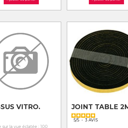
SUS VITRO.
JOINT TABLE 2
5
/
5
-
3
AVIS
 sur la vue éclatée : 100