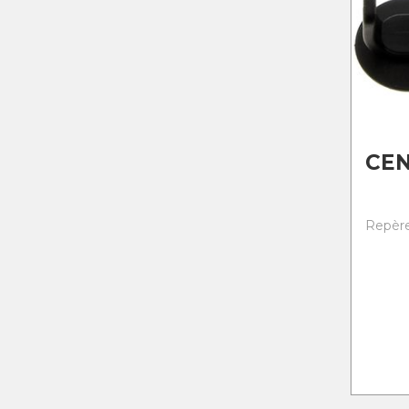
CE
Repère