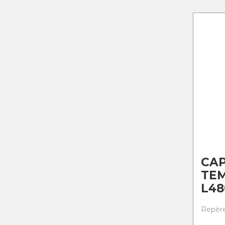
CA
TE
L48
Repère 