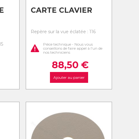
E
CARTE CLAVIER
Repère sur la vue éclatée : 116
15
Pièce technique - Nous vous
conseillons de faire appel à l'un de
nos techniciens
88,50
€
Ajouter au panier