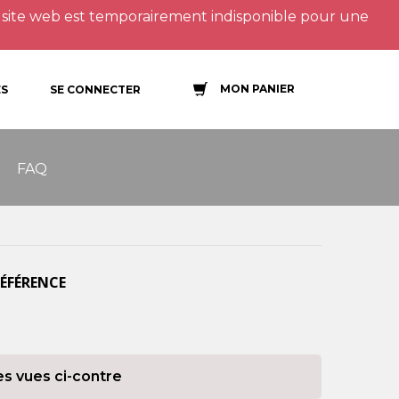
site web est temporairement indisponible pour une
MON PANIER
S
SE CONNECTER
FAQ
RÉFÉRENCE
es vues ci-contre