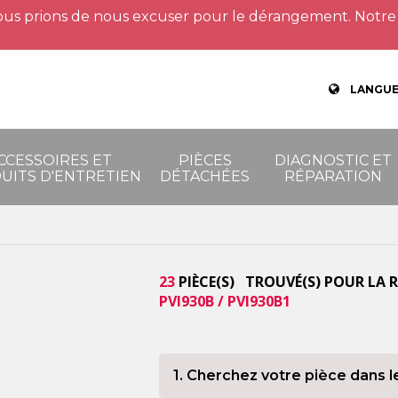
us prions de nous excuser pour le dérangement. Notre 
LANGUE
CCESSOIRES ET
PIÈCES
DIAGNOSTIC ET
UITS D'ENTRETIEN
DÉTACHÉES
RÉPARATION
23
PIÈCE(S) TROUVÉ(S) POUR LA 
PVI930B / PVI930B1
1. Cherchez votre pièce dans l