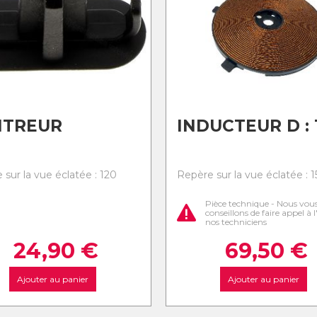
NTREUR
INDUCTEUR D : 
 sur la vue éclatée : 120
Repère sur la vue éclatée : 1
Pièce technique - Nous vou
conseillons de faire appel à 
nos techniciens
24,90
€
69,50
€
Ajouter au panier
Ajouter au panier