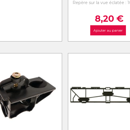
Repère sur la vue éclatée : 
8,20
€
Ajouter au panier