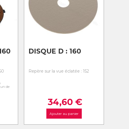
160
DISQUE D : 160
50
Repère sur la vue éclatée : 152
s
l'un de
34,60
€
Ajouter au panier