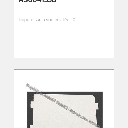
AS0041558
Repère sur la vue éclatée : 0