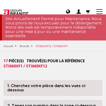
Site Actuellement Fermé pour Maintenance. Nous
vous prions de nous excuser pour le dérangement.
Notre site web est temporairement indisponible
pour une mise à jour ou une maintenance
essentielle.
Accueil
Brandt
STI660XF12 / STI660XF1
17
PIÈCE(S) TROUVÉ(S) POUR LA RÉFÉRENCE
STI660XF1 / STI660XF12
1. Cherchez votre pièce dans les vues ci-
dessous
2. Tapez son numéro dans la zone ci-dessous