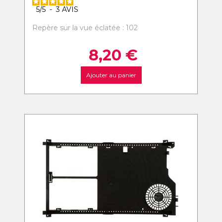
5
/
5
-
3
AVIS
Repère sur la vue éclatée : 102
8,20
€
Ajouter au panier