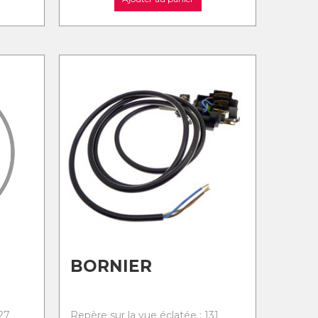
BORNIER
27
Repère sur la vue éclatée : 131