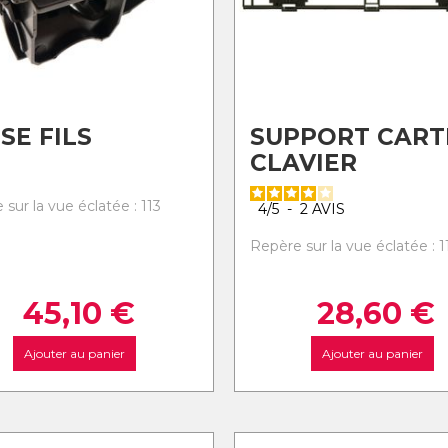
SE FILS
SUPPORT CART
CLAVIER
sur la vue éclatée : 113
4
/
5
-
2
AVIS
Repère sur la vue éclatée : 1
45,10
€
28,60
€
Ajouter au panier
Ajouter au panier