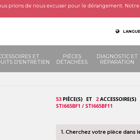
us prions de nous excuser pour le dérangement. Notre 
LANGUE
CCESSOIRES ET
PIÈCES
DIAGNOSTIC ET
UITS D'ENTRETIEN
DÉTACHÉES
RÉPARATION
53
PIÈCE(S) ET
2
ACCESSOIRE(S) 
STI665BF1 / STI665BF11
1. Cherchez votre pièce dans l