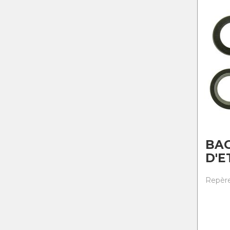
BA
D'E
Repère 