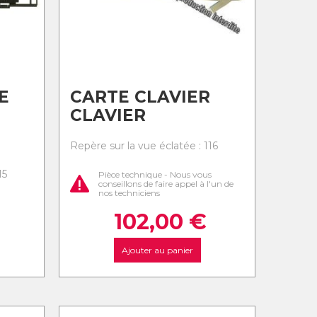
E
CARTE CLAVIER
CLAVIER
Repère sur la vue éclatée : 116
15
Pièce technique - Nous vous
conseillons de faire appel à l'un de
nos techniciens
102,00
€
Ajouter au panier