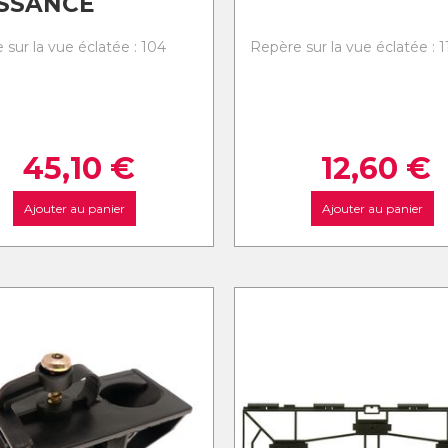
SSANCE
 sur la vue éclatée : 104
Repère sur la vue éclatée : 1
45,10
€
12,60
€
Ajouter au panier
Ajouter au panier