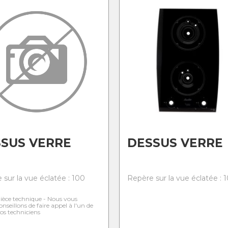
SUS VERRE
DESSUS VERRE
 sur la vue éclatée : 100
Repère sur la vue éclatée : 1
ièce technique - Nous vous
onseillons de faire appel à l'un de
os techniciens