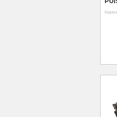
PUI
Repère