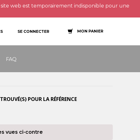
site web est temporairement indisponible pour une
MON PANIER
S
SE CONNECTER
FAQ
TROUVÉ(S) POUR LA RÉFÉRENCE
es vues ci-contre