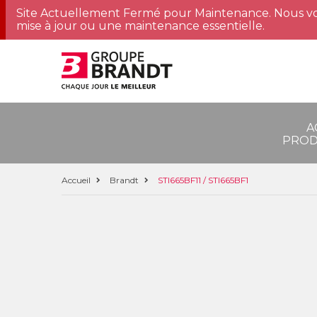
Site Actuellement Fermé pour Maintenance. Nous vo
mise à jour ou une maintenance essentielle.
A
PROD
Accueil
Brandt
STI665BF11 / STI665BF1