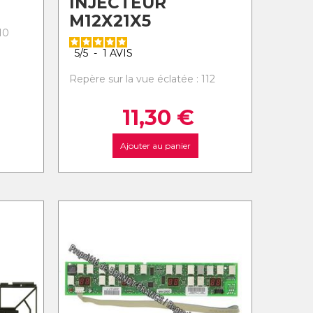
INJECTEUR
M12X21X5
10
5
/
5
-
1
AVIS
Repère sur la vue éclatée : 112
11,30
€
Ajouter au panier