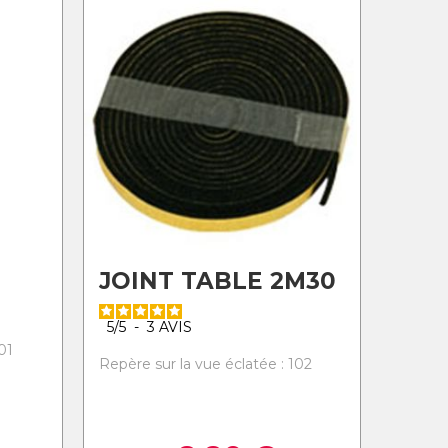
JOINT TABLE 2M30
5
/
5
-
3
AVIS
01
Repère sur la vue éclatée : 102