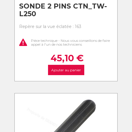
SONDE 2 PINS CTN_TW-
L250
Repère sur la vue éclatée : 163
Pièce technique - Nous vous conseillons de faire
appel à l'un de nos techniciens
45,10
€
Ajouter au panier