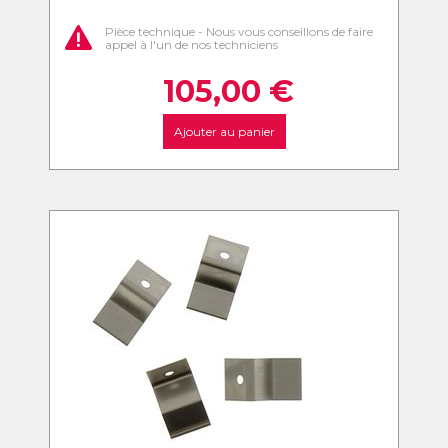
Pièce technique - Nous vous conseillons de faire
appel à l'un de nos techniciens
105,00
€
Ajouter au panier