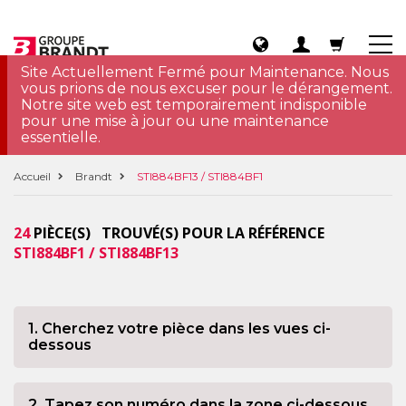
Site Actuellement Fermé pour Maintenance. Nous
vous prions de nous excuser pour le dérangement.
Notre site web est temporairement indisponible
pour une mise à jour ou une maintenance
essentielle.
Accueil
Brandt
STI884BF13 / STI884BF1
24
PIÈCE(S) TROUVÉ(S) POUR LA RÉFÉRENCE
STI884BF1 / STI884BF13
1. Cherchez votre pièce dans les vues ci-
dessous
2. Tapez son numéro dans la zone ci-dessous