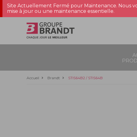
Site Actuellement Fermé pour Maintenance. Nous vo
mise à jour ou une maintenance essentielle.
A
PROD
Accueil
Brandt
STIS64B2 / STIS64B