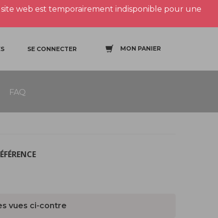
site web est temporairement indisponible pour une
MON PANIER
S
SE CONNECTER
FAQ
RÉFÉRENCE
es vues ci-contre