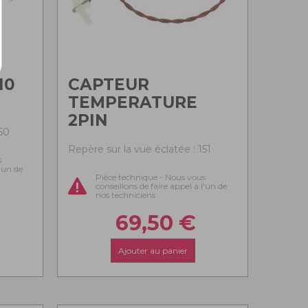
10
CAPTEUR
TEMPERATURE
2PIN
50
Repère sur la vue éclatée : 151
s
l'un de
Pièce technique - Nous vous
conseillons de faire appel à l'un de
nos techniciens
69,50
€
Ajouter au panier