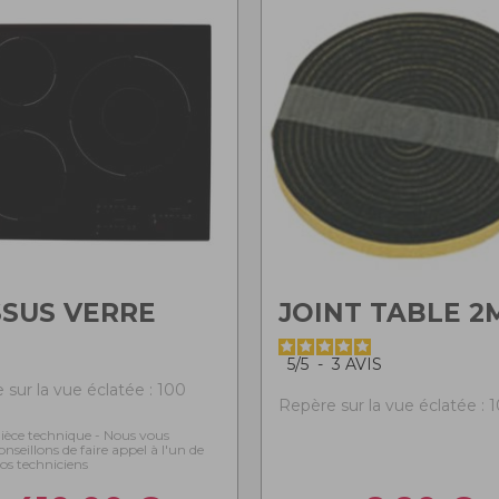
SUS VERRE
JOINT TABLE 2
5
/
5
-
3
AVIS
 sur la vue éclatée : 100
Repère sur la vue éclatée : 
ièce technique - Nous vous
onseillons de faire appel à l'un de
os techniciens