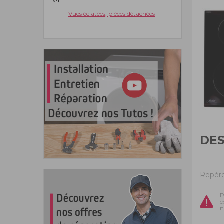
Vues éclatées, pièces détachées
DES
Repère
P
c
n