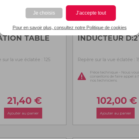
Je choisis
J'accepte tout
Pour en savoir plus, consultez notre Politique de cookies
ATION TABLE
INDUCTEUR D:2
sur la vue éclatée : 125
Repère sur la vue éclatée : 1
Pièce technique - Nous vou
conseillons de faire appel à 
nos techniciens
21,40
€
102,00
€
Ajouter au panier
Ajouter au panier