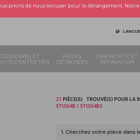
us prions de nous excuser pour le dérangement. Notre 
LANGUE
CCESSOIRES ET
PIÈCES
DIAGNOSTIC ET
UITS D'ENTRETIEN
DÉTACHÉES
RÉPARATION
21
PIÈCE(S) TROUVÉ(S) POUR LA 
STIS64B / STIS64B2
1. Cherchez votre pièce dans l