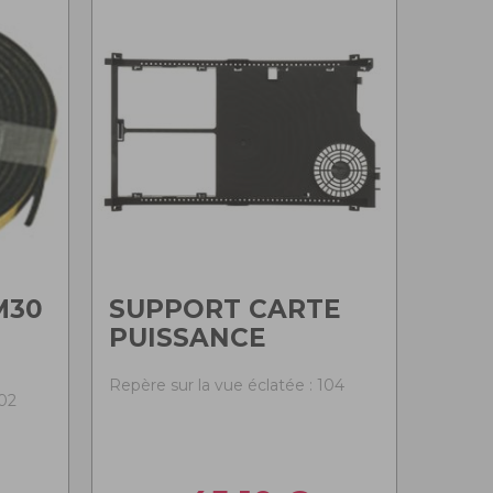
M30
SUPPORT CARTE
PUISSANCE
Repère sur la vue éclatée : 104
102