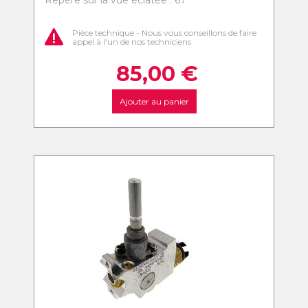
Repère sur la vue éclatée : 67
Pièce technique - Nous vous conseillons de faire
appel à l'un de nos techniciens
85,00
€
Ajouter au panier