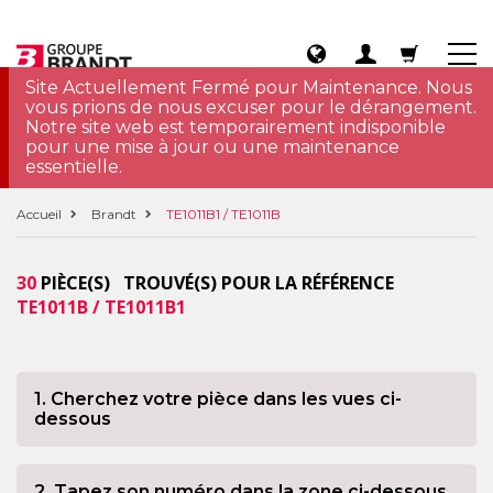
Site Actuellement Fermé pour Maintenance. Nous
vous prions de nous excuser pour le dérangement.
Notre site web est temporairement indisponible
pour une mise à jour ou une maintenance
essentielle.
Accueil
Brandt
TE1011B1 / TE1011B
30
PIÈCE(S) TROUVÉ(S) POUR LA RÉFÉRENCE
TE1011B / TE1011B1
1. Cherchez votre pièce dans les vues ci-
dessous
2. Tapez son numéro dans la zone ci-dessous