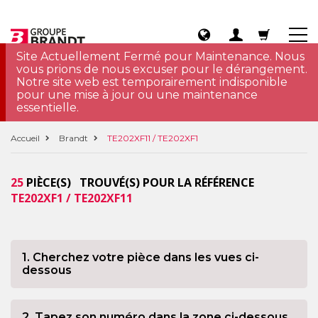
Site Actuellement Fermé pour Maintenance. Nous
vous prions de nous excuser pour le dérangement.
Notre site web est temporairement indisponible
pour une mise à jour ou une maintenance
essentielle.
Accueil
Brandt
TE202XF11 / TE202XF1
25
PIÈCE(S) TROUVÉ(S) POUR LA RÉFÉRENCE
TE202XF1 / TE202XF11
1. Cherchez votre pièce dans les vues ci-
dessous
2. Tapez son numéro dans la zone ci-dessous