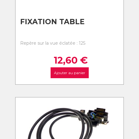
FIXATION TABLE
Repère sur la vue éclatée : 125
12,60
€
Ajouter au panier