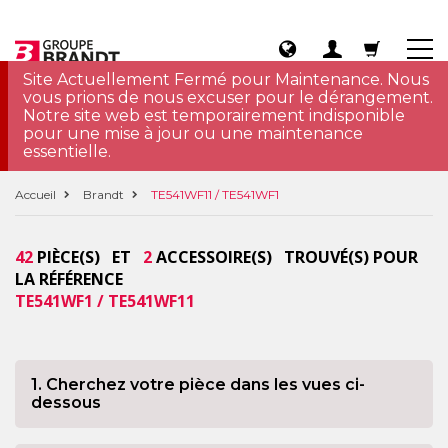
Site Actuellement Fermé pour Maintenance. Nous
vous prions de nous excuser pour le dérangement.
Notre site web est temporairement indisponible
pour une mise à jour ou une maintenance
essentielle.
Accueil
Brandt
TE541WF11 / TE541WF1
42
PIÈCE(S) ET
2
ACCESSOIRE(S) TROUVÉ(S) POUR
LA RÉFÉRENCE
TE541WF1 / TE541WF11
1. Cherchez votre pièce dans les vues ci-
dessous