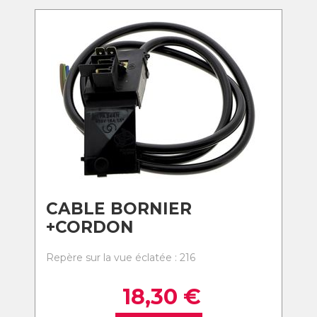
CABLE BORNIER
+CORDON
Repère sur la vue éclatée : 216
18,30
€