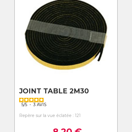
JOINT TABLE 2M30
5
/
5
-
3
AVIS
Repère sur la vue éclatée : 121
8,20
€