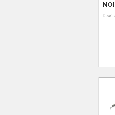
NOI
Repère 