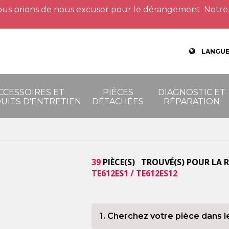
us prions de nous excuser pour le dérangement. Notre 
LANGUE
CCESSOIRES ET
PIÈCES
DIAGNOSTIC ET
UITS D'ENTRETIEN
DÉTACHÉES
RÉPARATION
39
PIÈCE(S) TROUVÉ(S) POUR LA 
TE612ES1 / TE612ES12
1. Cherchez votre pièce dans l