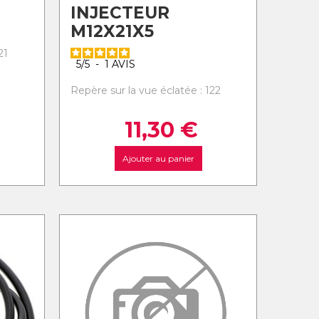
INJECTEUR
M12X21X5
21
5
/
5
-
1
AVIS
Repère sur la vue éclatée : 122
11,30
€
Ajouter au panier