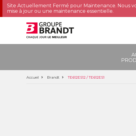
Site Actuellement Fermé pour Maintenance. Nous vo
mise à jour ou une maintenance essentielle.
A
PROD
Accueil
Brandt
TE612ES12 / TE612ES1