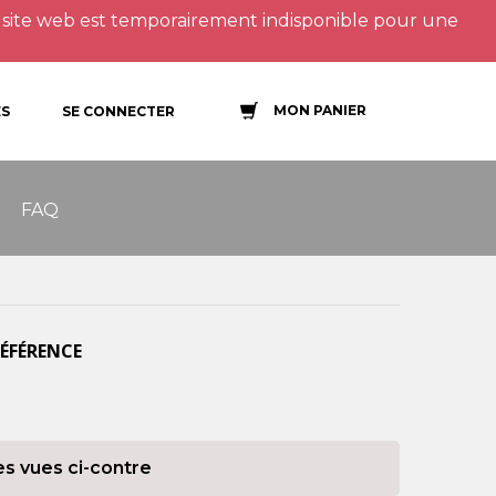
site web est temporairement indisponible pour une
MON PANIER
S
SE CONNECTER
FAQ
RÉFÉRENCE
es vues ci-contre