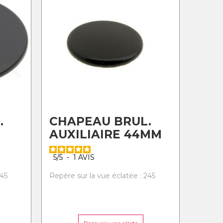
.
CHAPEAU BRUL.
AUXILIAIRE 44MM
5
/
5
-
1
AVIS
245
Repère sur la vue éclatée : 245