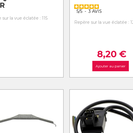
R
5
/
5
-
3
AVIS
sur la vue éclatée : 115
Repère sur la vue éclatée : 1
8,20
€
Ajouter au panier