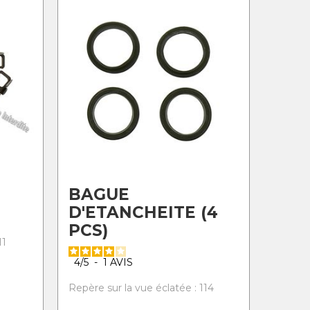
BAGUE
D'ETANCHEITE (4
PCS)
11
4
/
5
-
1
AVIS
Repère sur la vue éclatée : 114