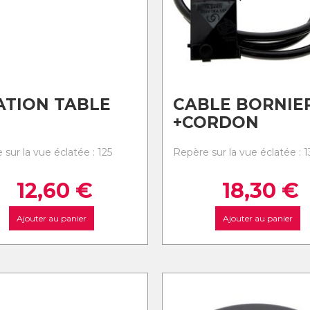
ATION TABLE
CABLE BORNIE
+CORDON
sur la vue éclatée : 125
Repère sur la vue éclatée : 1
12,60
€
18,30
€
Ajouter au panier
Ajouter au panier