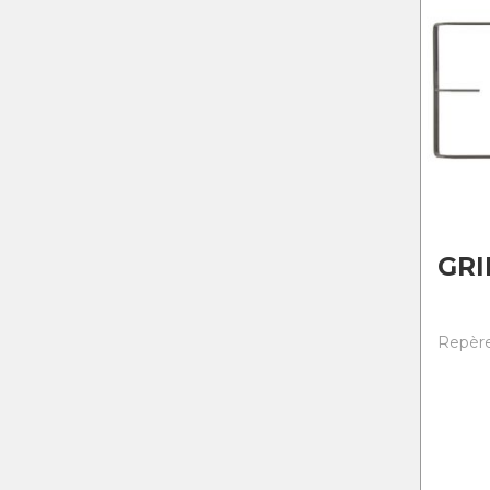
GRI
Repère 