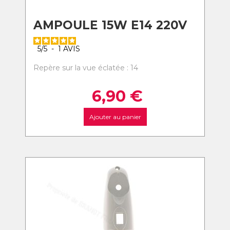
AMPOULE 15W E14 220V
5
/
5
-
1
AVIS
Repère sur la vue éclatée : 14
6,90
€
Ajouter au panier