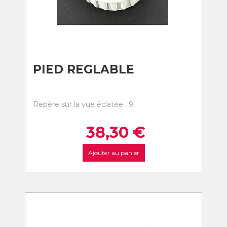
PIED REGLABLE
Repère sur la vue éclatée : 9
38,30
€
Ajouter au panier