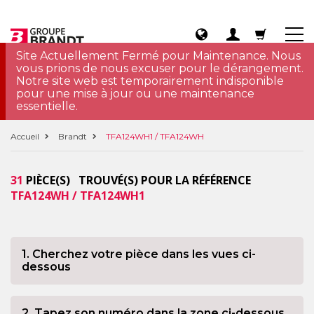
Site Actuellement Fermé pour Maintenance. Nous
vous prions de nous excuser pour le dérangement.
Notre site web est temporairement indisponible
pour une mise à jour ou une maintenance
essentielle.
Accueil
Brandt
TFA124WH1 / TFA124WH
31
PIÈCE(S) TROUVÉ(S) POUR LA RÉFÉRENCE
TFA124WH / TFA124WH1
1. Cherchez votre pièce dans les vues ci-
dessous
2. Tapez son numéro dans la zone ci-dessous