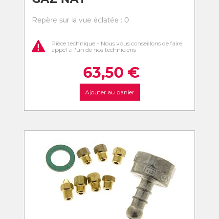
Repère sur la vue éclatée : 0
Pièce technique - Nous vous conseillons de faire
appel à l'un de nos techniciens
63,50
€
Ajouter au panier