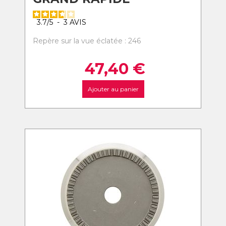
3.7
/
5
-
3
AVIS
Repère sur la vue éclatée : 246
47,40
€
Ajouter au panier