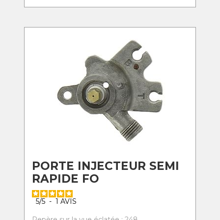
PORTE INJECTEUR SEMI
RAPIDE FO
5
/
5
-
1
AVIS
Repère sur la vue éclatée : 248