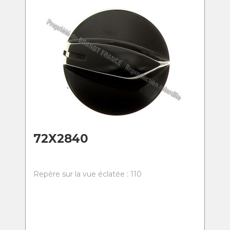
72X2840
Repère sur la vue éclatée : 110