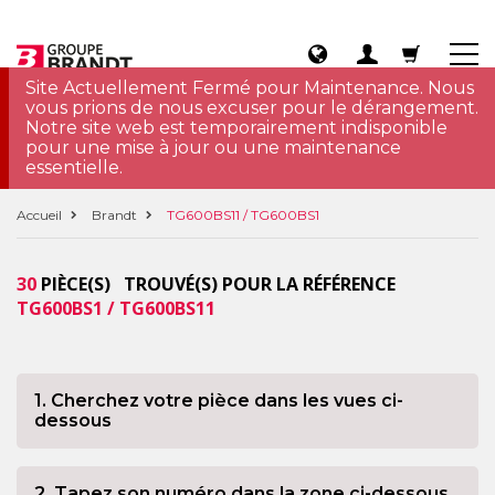
Site Actuellement Fermé pour Maintenance. Nous
vous prions de nous excuser pour le dérangement.
Notre site web est temporairement indisponible
pour une mise à jour ou une maintenance
essentielle.
Accueil
Brandt
TG600BS11 / TG600BS1
30
PIÈCE(S) TROUVÉ(S) POUR LA RÉFÉRENCE
TG600BS1 / TG600BS11
1. Cherchez votre pièce dans les vues ci-
dessous
2. Tapez son numéro dans la zone ci-dessous