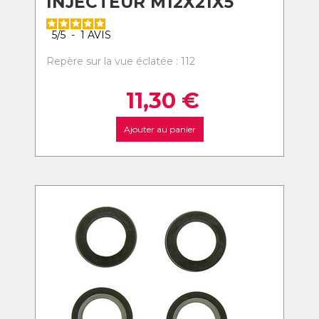
INJECTEUR M12X21X5
5
/
5
-
1
AVIS
Repère sur la vue éclatée : 112
11,30
€
Ajouter au panier