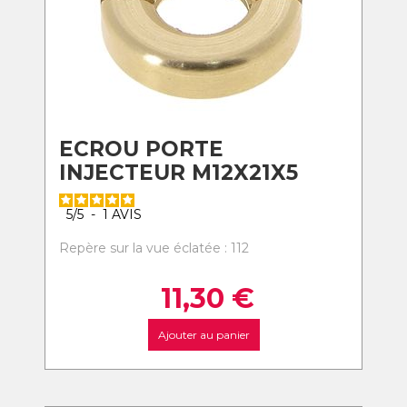
ECROU PORTE
INJECTEUR M12X21X5
5
/
5
-
1
AVIS
Repère sur la vue éclatée : 112
11,30
€
Ajouter au panier