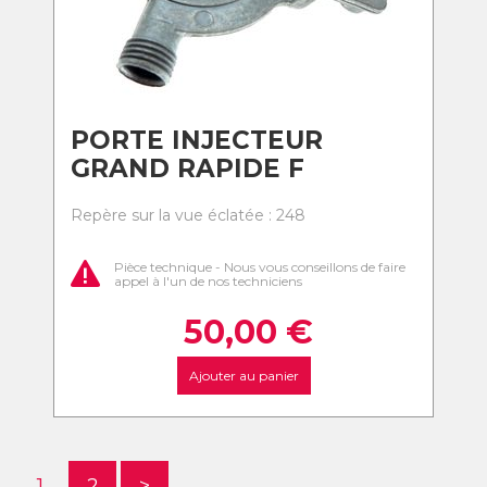
PORTE INJECTEUR
GRAND RAPIDE F
Repère sur la vue éclatée : 248
Pièce technique - Nous vous conseillons de faire
appel à l'un de nos techniciens
50,00
€
Ajouter au panier
1
2
>