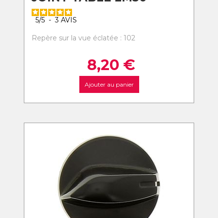
5
/
5
-
3
AVIS
Repère sur la vue éclatée : 102
8,20
€
Ajouter au panier