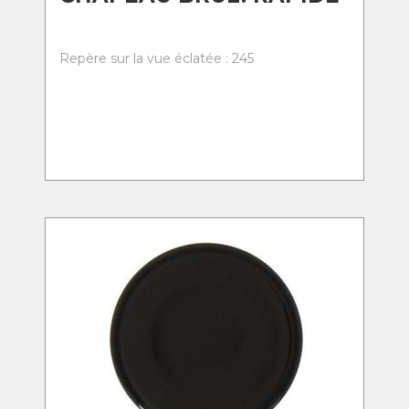
Repère sur la vue éclatée : 245