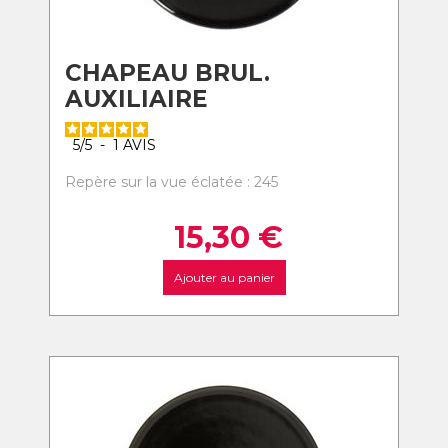
CHAPEAU BRUL.
AUXILIAIRE
5
/
5
-
1
AVIS
Repère sur la vue éclatée : 245
15,30
€
Ajouter au panier