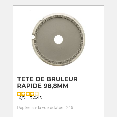
TETE DE BRULEUR
RAPIDE 98,8MM
4
/
5
-
3
AVIS
Repère sur la vue éclatée : 246