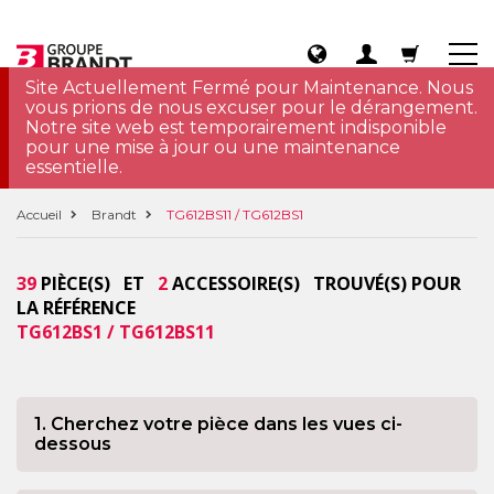
Site Actuellement Fermé pour Maintenance. Nous
vous prions de nous excuser pour le dérangement.
Notre site web est temporairement indisponible
pour une mise à jour ou une maintenance
essentielle.
Accueil
Brandt
TG612BS11 / TG612BS1
39
PIÈCE(S) ET
2
ACCESSOIRE(S) TROUVÉ(S) POUR
LA RÉFÉRENCE
TG612BS1 / TG612BS11
1. Cherchez votre pièce dans les vues ci-
dessous