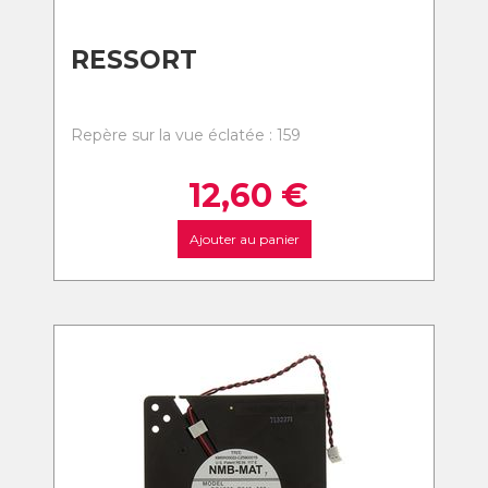
RESSORT
Repère sur la vue éclatée : 159
12,60
€
Ajouter au panier