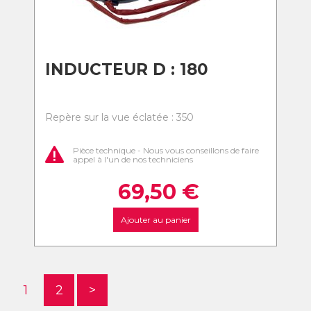
INDUCTEUR D : 180
Repère sur la vue éclatée : 350
Pièce technique - Nous vous conseillons de faire
appel à l'un de nos techniciens
69,50
€
Ajouter au panier
1
2
>