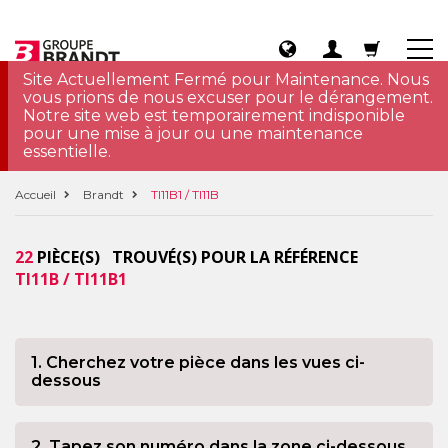
Site Actuellement Fermé pour Maintenance. Nous
vous prions de nous excuser pour le dérangement.
Notre site web est temporairement indisponible
pour une mise à jour ou une maintenance
essentielle.
Accueil
Brandt
TI11B1 / TI11B
22
PIÈCE(S) TROUVÉ(S) POUR LA RÉFÉRENCE
TI11B / TI11B1
1. Cherchez votre pièce dans les vues ci-
dessous
2. Tapez son numéro dans la zone ci-dessous