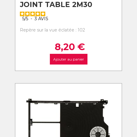
JOINT TABLE 2M30
5
/
5
-
3
AVIS
Repère sur la vue éclatée : 102
8,20
€
Ajouter au panier