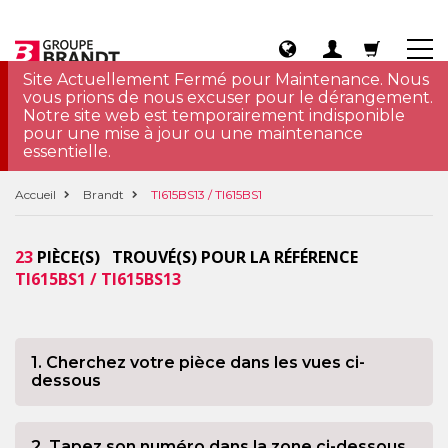
Site Actuellement Fermé pour Maintenance. Nous
vous prions de nous excuser pour le dérangement.
Notre site web est temporairement indisponible
pour une mise à jour ou une maintenance
essentielle.
Accueil
Brandt
TI615BS13 / TI615BS1
23
PIÈCE(S) TROUVÉ(S) POUR LA RÉFÉRENCE
TI615BS1 / TI615BS13
1. Cherchez votre pièce dans les vues ci-
dessous
2. Tapez son numéro dans la zone ci-dessous