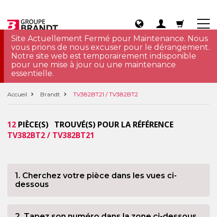
Site Actuellement Fermé pour Maintenance. Nous
vous prions de nous excuser pour le dérangement.
Notre site web est temporairement indisponible
pour une mise à jour ou une maintenance
essentielle.
Accueil
Brandt
TV382BT21 / TV382BT2
12
PIÈCE(S) TROUVÉ(S) POUR LA RÉFÉRENCE
TV382BT2 / TV382BT21
1. Cherchez votre pièce dans les vues ci-
dessous
2. Tapez son numéro dans la zone ci-dessous