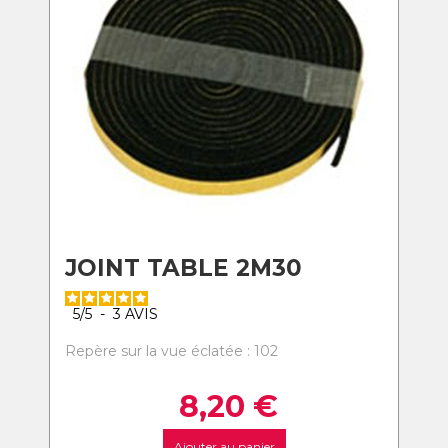
JOINT TABLE 2M30
5
/
5
-
3
AVIS
Repère sur la vue éclatée : 102
8,20
€
Ajouter au panier