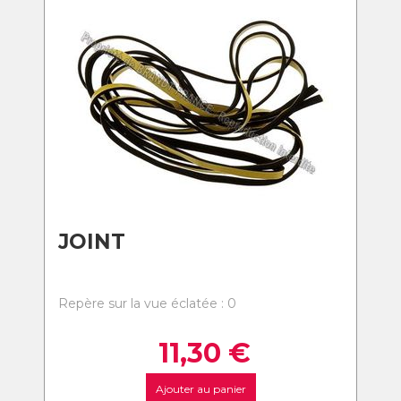
JOINT
Repère sur la vue éclatée : 0
11,30
€
Ajouter au panier