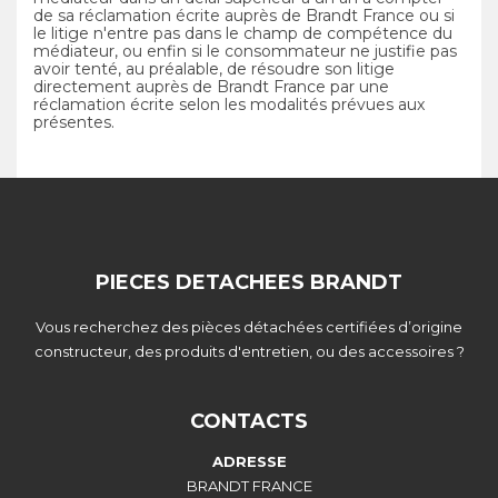
de sa réclamation écrite auprès de Brandt France ou si
le litige n'entre pas dans le champ de compétence du
médiateur, ou enfin si le consommateur ne justifie pas
avoir tenté, au préalable, de résoudre son litige
directement auprès de Brandt France par une
réclamation écrite selon les modalités prévues aux
présentes.
PIECES DETACHEES BRANDT
Vous recherchez des pièces détachées certifiées d’origine
constructeur, des produits d'entretien, ou des accessoires ?
CONTACTS
ADRESSE
BRANDT FRANCE