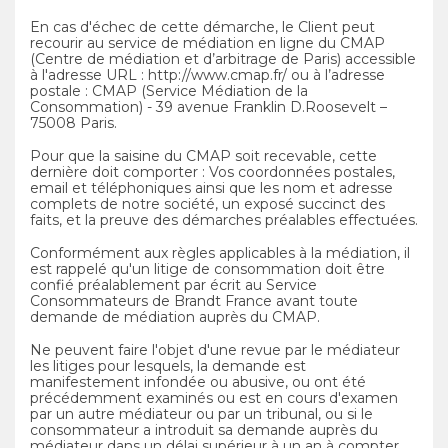
En cas d'échec de cette démarche, le Client peut
recourir au service de médiation en ligne du CMAP
(Centre de médiation et d’arbitrage de Paris) accessible
à l'adresse URL : http://www.cmap.fr/ ou à l’adresse
postale : CMAP (Service Médiation de la
Consommation) - 39 avenue Franklin D.Roosevelt –
75008 Paris.
Pour que la saisine du CMAP soit recevable, cette
dernière doit comporter : Vos coordonnées postales,
email et téléphoniques ainsi que les nom et adresse
complets de notre société, un exposé succinct des
faits, et la preuve des démarches préalables effectuées.
Conformément aux règles applicables à la médiation, il
est rappelé qu'un litige de consommation doit être
confié préalablement par écrit au Service
Consommateurs de Brandt France avant toute
demande de médiation auprès du CMAP.
Ne peuvent faire l'objet d'une revue par le médiateur
les litiges pour lesquels, la demande est
manifestement infondée ou abusive, ou ont été
précédemment examinés ou est en cours d'examen
par un autre médiateur ou par un tribunal, ou si le
consommateur a introduit sa demande auprès du
médiateur dans un délai supérieur à un an à compter