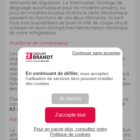
éléments de régulation. Le thermostat, l’horloge de
dégivrage automatique pour les modèles anciens, ou
pour les modèles les plus récents la carte électronique
assurant les fonctions de ces deux éléments. Ils sont
tous trois susceptibles de jouer le rôle de coupe-circuit
si besoin et donc d’empêcher l’alimentation électrique
de votre réfrigérateur.
Problème de compresseur
Continuer sans accepter
Les appareils récents utilisent cependant pour la
plupart des modèles, un compresseur. Ce dernier est
d’ailleurs le principal responsable des bruits que nous
associons désormais à un réfrigérateur. Les
En continuant de défiler,
compresseurs sont des pièces complexes et difficiles à
vous acceptez
réparer par sois même. Dans le cas d’un problème de
l'utilisation de services tiers pouvant installer
fonctionnement de celui-ci il n’est pas rare de constater
des cookies
des bruits anormaux provenant de l’appareil.
Je choisis
Étant donné la complexité de l’intervention, nous vous
conseillons de faire appel à nos techniciens au
09 70
83 25 25
pour obtenir un rendez-vous.
J'accepte tout
Astuce
Pour en savoir plus, consultez notre
La plupart des réfrigérateurs récents disposent d’un
Politique de cookies
affichage des codes panne qui vous permettront