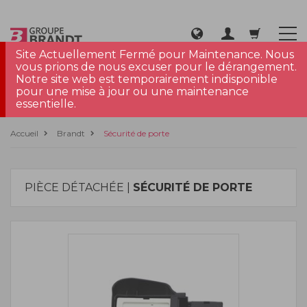
Site Actuellement Fermé pour Maintenance. Nous
vous prions de nous excuser pour le dérangement.
Notre site web est temporairement indisponible
pour une mise à jour ou une maintenance
essentielle.
Accueil
Brandt
Sécurité de porte
PIÈCE DÉTACHÉE |
SÉCURITÉ DE PORTE