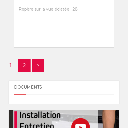
Repère sur la vue éclatée : 28
1
2
>
DOCUMENTS