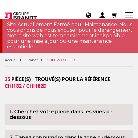
Site Actuellement Fermé pour Maintenance. Nous
vous prions de nous excuser pour le dérangement.
Notre site web est temporairement indisponible
pour une mise à jour ou une maintenance
essentielle.
Accueil
Brandt
CHI182D / CHI182
25
PIÈCE(S) TROUVÉ(S) POUR LA RÉFÉRENCE
CHI182 / CHI182D
1. Cherchez votre pièce dans les vues ci-
dessous
2. Tapez son numéro dans la zone ci-dessous