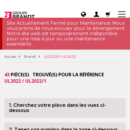
Site Actuellement Fermé pour Maintenance. Nous
vous prions de nous excuser pour le dérangement.
Notre site web est temporairement indisponible
pour une mise à jour ou une maintenance
essentielle.
Accueil
Brandt
UL2022/1 / UL2022
43
PIÈCE(S) TROUVÉ(S) POUR LA RÉFÉRENCE
UL2022 / UL2022/1
1. Cherchez votre pièce dans les vues ci-
dessous
2. Tapez son numéro dans la zone ci-dessous