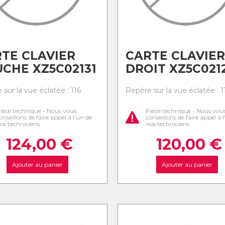
TE CLAVIER
CARTE CLAVIER
CHE XZ5C02131
DROIT XZ5C021
sur la vue éclatée : 116
Repère sur la vue éclatée : 1
ièce technique - Nous vous
Pièce technique - Nous vou
onseillons de faire appel à l'un de
conseillons de faire appel à 
os techniciens
nos techniciens
124,00
€
120,00
€
Ajouter au panier
Ajouter au panier