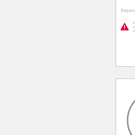
Repère
P
c
n