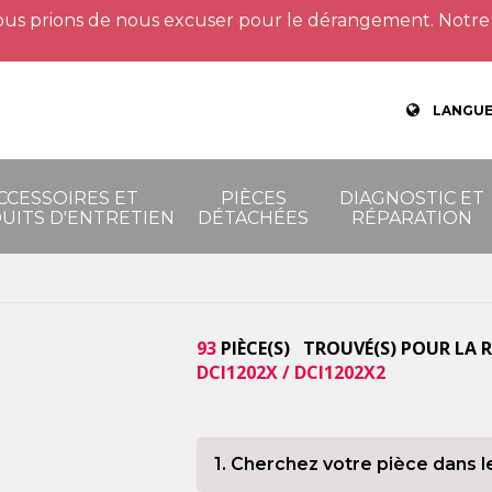
us prions de nous excuser pour le dérangement. Notre 
LANGUE
CCESSOIRES ET
PIÈCES
DIAGNOSTIC ET
UITS D'ENTRETIEN
DÉTACHÉES
RÉPARATION
93
PIÈCE(S) TROUVÉ(S) POUR LA 
DCI1202X / DCI1202X2
1. Cherchez votre pièce dans l