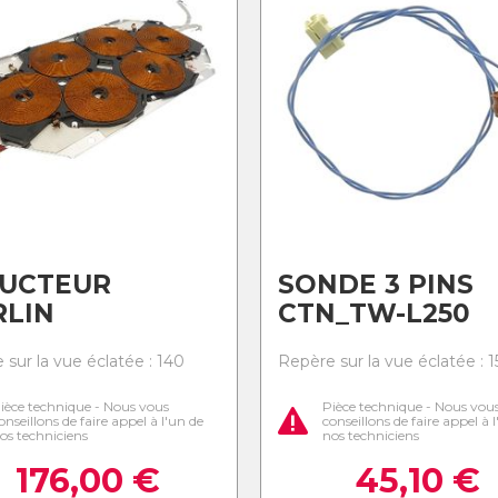
DUCTEUR
SONDE 3 PINS
RLIN
CTN_TW-L250
 sur la vue éclatée : 140
Repère sur la vue éclatée : 1
ièce technique - Nous vous
Pièce technique - Nous vou
onseillons de faire appel à l'un de
conseillons de faire appel à 
os techniciens
nos techniciens
176,00
€
45,10
€