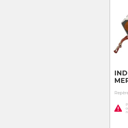
IN
ME
Repère
P
c
n