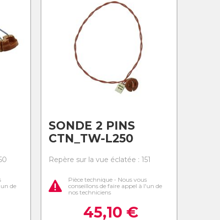
SONDE 2 PINS
CTN_TW-L250
50
Repère sur la vue éclatée : 151
s
Pièce technique - Nous vous
l'un de
conseillons de faire appel à l'un de
nos techniciens
45,10
€