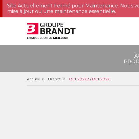
Site Actuellement Fermé pour Maintenance. Nous vo
mise à jour ou une maintenance essentielle.
A
PROD
Accueil
Brandt
DCI1202X2 / DCI1202X