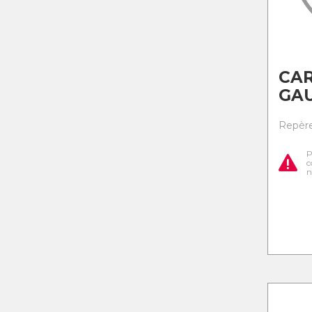
CAR
GAU
Repère 
P
c
n