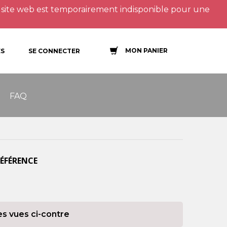
site web est temporairement indisponible pour une
MON PANIER
S
SE CONNECTER
FAQ
RÉFÉRENCE
es vues ci-contre