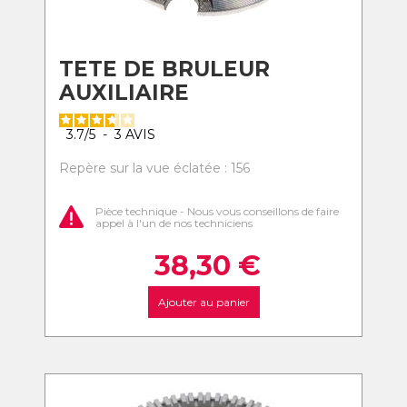
TETE DE BRULEUR
AUXILIAIRE
3.7
/
5
-
3
AVIS
Repère sur la vue éclatée : 156
Pièce technique - Nous vous conseillons de faire
appel à l'un de nos techniciens
38,30
€
Ajouter au panier