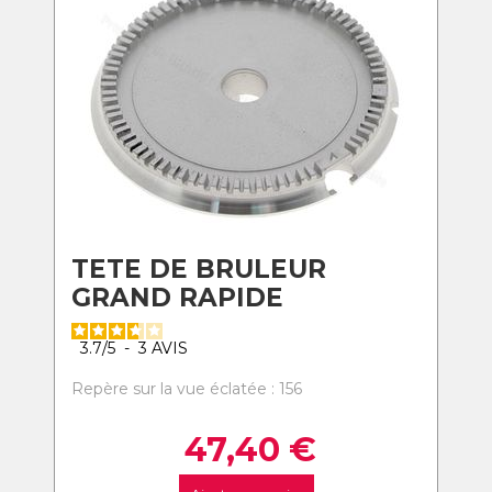
TETE DE BRULEUR
GRAND RAPIDE
3.7
/
5
-
3
AVIS
Repère sur la vue éclatée : 156
47,40
€