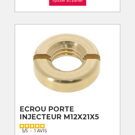
Ajouter au panier
ECROU PORTE
INJECTEUR M12X21X5
5
/
5
-
1
AVIS