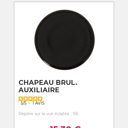
CHAPEAU BRUL.
AUXILIAIRE
5
/
5
-
1
AVIS
Repère sur la vue éclatée : 155