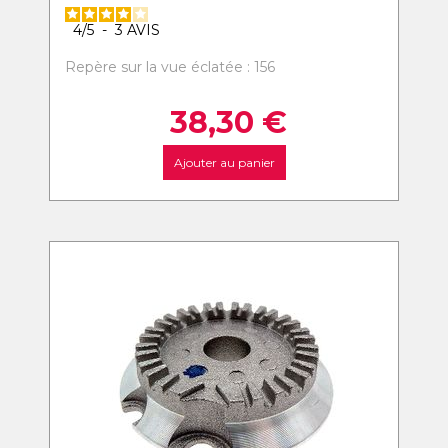
4
/
5
-
3
AVIS
Repère sur la vue éclatée : 156
38,30
€
Ajouter au panier