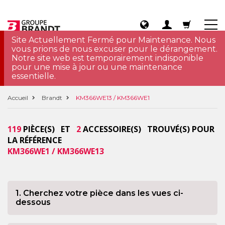
Site Actuellement Fermé pour Maintenance. Nous
vous prions de nous excuser pour le dérangement.
Notre site web est temporairement indisponible
pour une mise à jour ou une maintenance
essentielle.
Accueil
Brandt
KM366WE13 / KM366WE1
119
PIÈCE(S) ET
2
ACCESSOIRE(S) TROUVÉ(S) POUR
LA RÉFÉRENCE
KM366WE1 / KM366WE13
1. Cherchez votre pièce dans les vues ci-
dessous