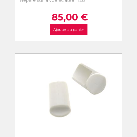
Repère sur la vue éclatée : 128
85,00
€
Ajouter au panier