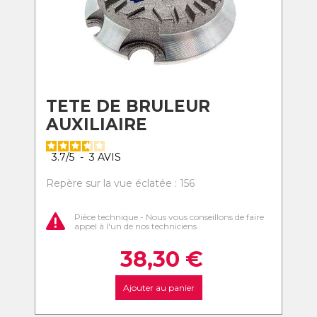
TETE DE BRULEUR
AUXILIAIRE
3.7
/
5
-
3
AVIS
Repère sur la vue éclatée : 156
Pièce technique - Nous vous conseillons de faire
appel à l'un de nos techniciens
38,30
€
Ajouter au panier