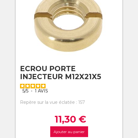
ECROU PORTE
INJECTEUR M12X21X5
5
/
5
-
1
AVIS
Repère sur la vue éclatée : 157
11,30
€
Ajouter au panier