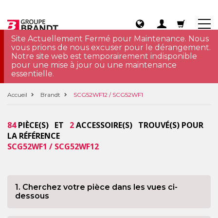
Site Actuellement Fermé pour Maintenance. Nous
vous prions de nous excuser pour le dérangement.
Notre site web est temporairement indisponible
pour une mise à jour ou une maintenance
essentielle.
Accueil
Brandt
SCG52WF12 / SCG52WF1
84
PIÈCE(S) ET
2
ACCESSOIRE(S) TROUVÉ(S) POUR
LA RÉFÉRENCE
SCG52WF1 / SCG52WF12
1. Cherchez votre pièce dans les vues ci-
dessous