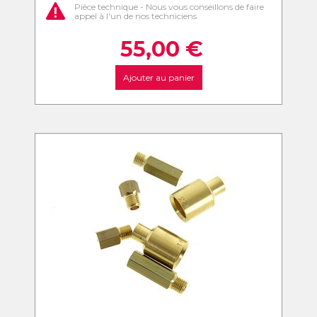
Pièce technique - Nous vous conseillons de faire
appel à l'un de nos techniciens
55,00
€
Ajouter au panier