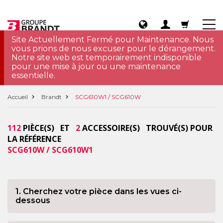
Site Actuellement Fermé pour Maintenance. Nous
vous prions de nous excuser pour le dérangement.
Notre site web est temporairement indisponible
pour une mise à jour ou une maintenance
essentielle.
Accueil
Brandt
SCG610W1 / SCG610W
112
PIÈCE(S) ET
2
ACCESSOIRE(S) TROUVÉ(S) POUR
LA RÉFÉRENCE
SCG610W / SCG610W1
1. Cherchez votre pièce dans les vues ci-
dessous