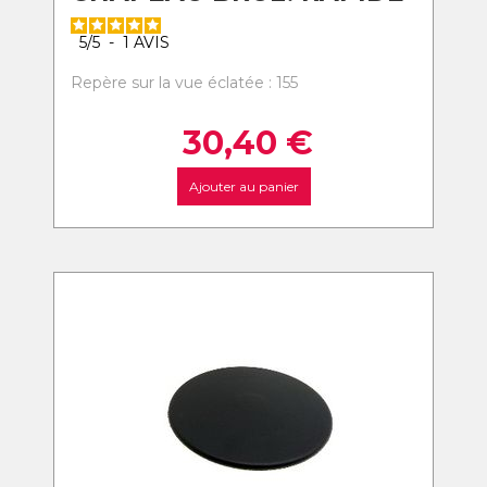
5
/
5
-
1
AVIS
Repère sur la vue éclatée : 155
30,40
€
Ajouter au panier