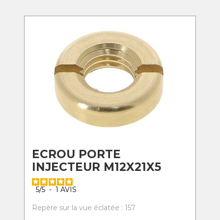
ECROU PORTE
INJECTEUR M12X21X5
5
/
5
-
1
AVIS
Repère sur la vue éclatée : 157