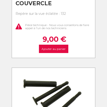
COUVERCLE
Repère sur la vue éclatée : 132
Pièce technique - Nous vous conseillons de faire
appel à l'un de nos techniciens
9,00
€
Ajouter au panier