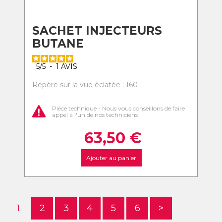
SACHET INJECTEURS
BUTANE
5
/
5
-
1
AVIS
Repère sur la vue éclatée : 160
Pièce technique - Nous vous conseillons de faire
appel à l'un de nos techniciens
63,50
€
Ajouter au panier
1
2
3
4
5
6
>