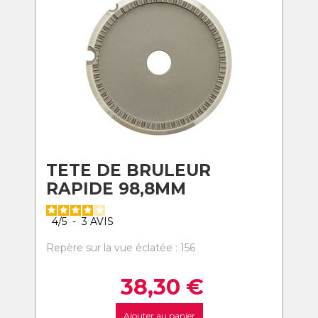
TETE DE BRULEUR
RAPIDE 98,8MM
4
/
5
-
3
AVIS
Repère sur la vue éclatée : 156
38,30
€
Ajouter au panier